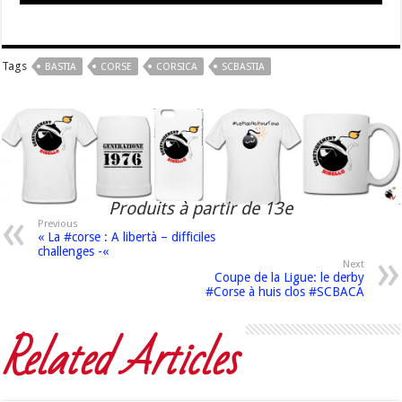
Tags
BASTIA
CORSE
CORSICA
SCBASTIA
Produits à partir de 13e
Previous
« La #corse : A libertà – difficiles
challenges -«
Next
Coupe de la Ligue: le derby
#Corse à huis clos #SCBACA
Related Articles