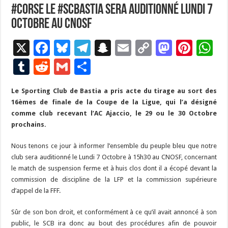
#Corse le #ScBastia sera auditionné lundi 7
octobre au CNOSF
X
F
Bl
T
S
E
C
M
Pi
W
ac
u
el
n
m
o
as
nt
h
T
R
G
P
e
es
e
a
ai
p
to
er
at
u
e
m
ar
Le Sporting Club de Bastia a pris acte du tirage au sort des
b
ky
gr
p
l
y
d
es
s
m
d
ai
ta
16èmes de finale de la Coupe de la Ligue, qui l’a désigné
o
a
c
Li
o
t
p
bl
di
l
g
comme club recevant l’AC Ajaccio, le 29 ou le 30 Octobre
o
m
h
n
n
p
prochains.
r
t
er
k
at
k
Nous tenons ce jour à informer l’ensemble du peuple bleu que notre
club sera auditionné le Lundi 7 Octobre à 15h30 au CNOSF, concernant
le match de suspension ferme et à huis clos dont il a écopé devant la
commission de discipline de la LFP et la commission supérieure
d’appel de la FFF.
Sûr de son bon droit, et conformément à ce qu’il avait annoncé à son
public, le SCB ira donc au bout des procédures afin de pouvoir