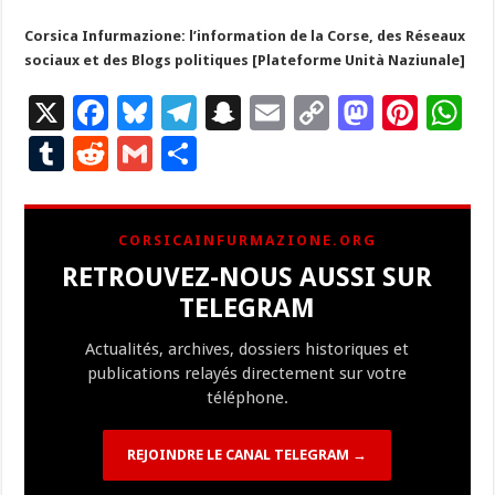
Corsica Infurmazione: l’information de la Corse, des Réseaux
sociaux et des Blogs politiques [Plateforme Unità Naziunale]
X
F
Bl
T
S
E
C
M
Pi
W
ac
u
el
n
m
o
as
nt
h
T
R
G
P
e
es
e
a
ai
p
to
er
at
u
e
m
ar
b
ky
gr
p
l
y
d
es
s
m
d
ai
ta
CORSICAINFURMAZIONE.ORG
o
a
c
Li
o
t
p
bl
di
l
g
RETROUVEZ-NOUS AUSSI SUR
o
m
h
n
n
p
r
t
er
TELEGRAM
k
at
k
Actualités, archives, dossiers historiques et
publications relayés directement sur votre
téléphone.
REJOINDRE LE CANAL TELEGRAM →