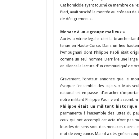
Cet homicide ayant touché ce membre de l’exé
Pieri, avait suscité la montée au créneau d
de dénigrement ».
Menace à un « groupe mafieux »
Après la vitrine légale, c’est la branche cla
tenue en Haute-Corse. Dans un lieu hautem
l’Ampugnani dont Philippe Paoli était orig
comme un seul homme. Derrière une large b
en silence la lecture d’un communiqué de pr
Gravement, l’orateur annonce que le mo
évoquer l’ensemble des sujets. » Mais seu
national est en passe d’arracher d’importan
notre militant Philippe Paoli vient assombri
Philippe était un militant historiqu
permanente à l’ensemble des luttes du peu
ceux qui ont accompli cet acte n’ont pas me
lourdes de sens sont des menaces claires et
mot de vengeance. Mais il a désigné un coup