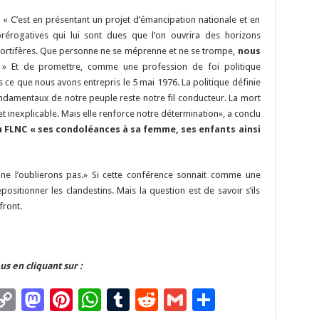
: « C’est en présentant un projet d’émancipation nationale et en
érogatives qui lui sont dues que l’on ouvrira des horizons
mortifères. Que personne ne se méprenne et ne se trompe,
nous
. » Et de promettre, comme une profession de foi politique
ce que nous avons entrepris le 5 mai 1976. La politique définie
fondamentaux de notre peuple reste notre fil conducteur. La mort
e et inexplicable. Mais elle renforce notre détermination», a conclu
 FLNC « ses condoléances à sa femme, ses enfants ainsi
ne l’oublierons pas.» Si cette conférence sonnait comme une
positionner les clandestins. Mais la question est de savoir s’ils
front.
us en cliquant sur :
C
M
Pi
W
T
R
G
P