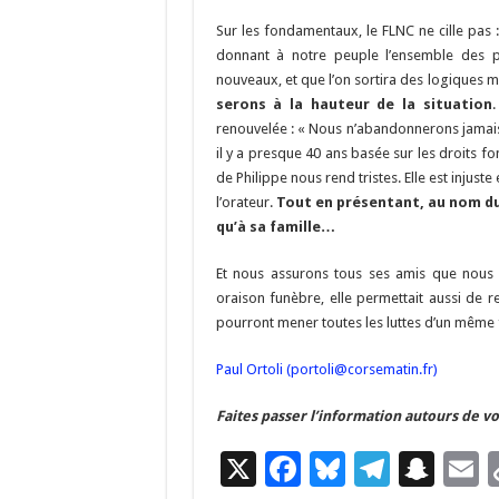
Sur les fondamentaux, le FLNC ne cille pas 
donnant à notre peuple l’ensemble des pr
nouveaux, et que l’on sortira des logiques 
serons à la hauteur de la situation
renouvelée : « Nous n’abandonnerons jamais 
il y a presque 40 ans basée sur les droits 
de Philippe nous rend tristes. Elle est injust
l’orateur.
Tout en présentant, au nom du
qu’à sa famille…
Et nous assurons tous ses amis que nous 
oraison funèbre, elle permettait aussi de re
pourront mener toutes les luttes d’un même 
Paul Ortoli (
portoli@corsematin.fr
)
Faites passer l’information autours de vo
X
F
Bl
T
S
E