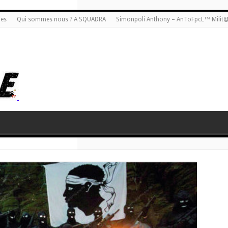
ies
Qui sommes nous ? A SQUADRA
Simonpoli Anthony – AnToFpcL™ Milit