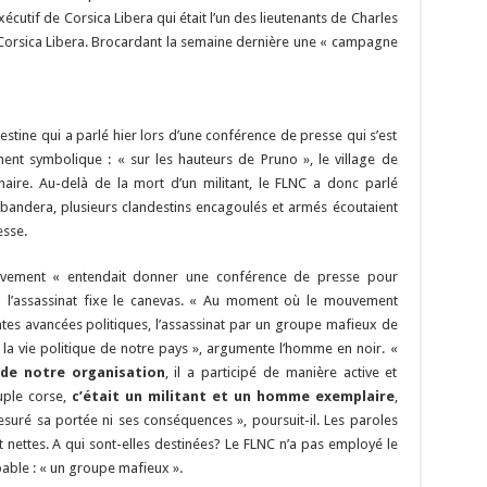
cutif de Corsica Libera qui était l’un des lieutenants de Charles
e Corsica Libera. Brocardant la semaine dernière une « campagne
ndestine qui a parlé hier lors d’une conférence de presse qui s’est
ent symbolique : « sur les hauteurs de Pruno », le village de
inaire. Au-delà de la mort d’un militant, le FLNC a donc parlé
andera, plusieurs clandestins encagoulés et armés écoutaient
esse.
uvement « entendait donner une conférence de presse pour
l l’assassinat fixe le canevas. « Au moment où le mouvement
tes avancées politiques, l’assassinat par un groupe mafieux de
r la vie politique de notre pays », argumente l’homme en noir. «
e de notre organisation
, il a participé de manière active et
ple corse,
c’était un militant et un homme exemplaire
,
suré sa portée ni ses conséquences », poursuit-il. Les paroles
 nettes. A qui sont-elles destinées? Le FLNC n’a pas employé le
able : « un groupe mafieux ».