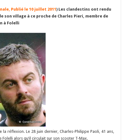
m
o
as
nt
h
u
e
m
ar
le, Publié le 10 juillet 2011
) Les clandestins ont rendu
i
p
to
er
at
m
d
ai
ta
 de son village à ce proche de Charles Pieri, membre de
y
d
es
sA
bl
di
l
g
n à Folelli
Li
o
t
p
r
t
er
n
n
p
k
la réflexion. Le 28 juin dernier, Charles-Philippe Paoli, 41 ans,
 Folelli alors qu’il circulait sur son scooter T-Max.