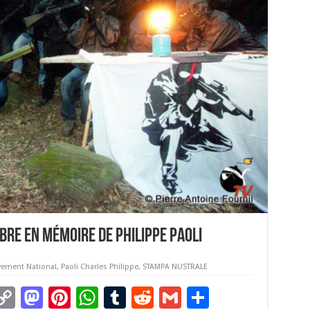
mbre en mémoire de Philippe Paoli
ement National
,
Paoli Charles Philippe
,
STAMPA NUSTRALE
C
M
Pi
W
T
R
G
P