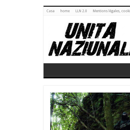
Casa
home
LLN 2.0
Mentions légales, cook