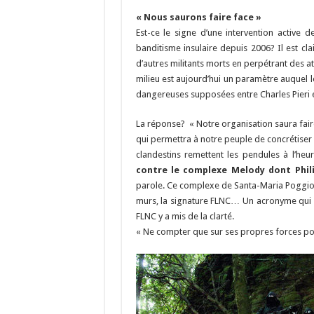
« Nous saurons faire face »
Est-ce le signe d’une intervention active 
banditisme insulaire depuis 2006? Il est cl
d’autres militants morts en perpétrant des att
milieu est aujourd’hui un paramètre auquel 
dangereuses supposées entre Charles Pieri e
La réponse? « Notre organisation saura faire
qui permettra à notre peuple de concrétiser d
clandestins remettent les pendules à l’heu
contre le complexe Melody dont Phili
parole. Ce complexe de Santa-Maria Poggio av
murs, la signature FLNC… Un acronyme qui n’
FLNC y a mis de la clarté.
« Ne compter que sur ses propres forces pou