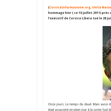
ac
u
el
n
(
CorsicaInfurmazione.org, Unità Naziuna
e
es
e
a
a
hommage hier ( ce 10 juillet 2011) près
b
ky
gr
p
l
l’exécutif de Corsica Libera tué le 28 jui
o
a
c
o
m
h
k
at
Onze jours. Le temps du deuil. Mais aussi de 
était assassiné en plein jour à la sortie Sud de