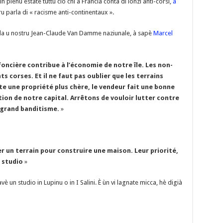
in pienu estate tuttu ciò chì a Francia conta di lonzi anti-corsi,
à
Li
o
t
p
r
t
er
ru parla di « racisme anti-continentaux ».
n
n
p
 da u nostru Jean-Claude Van Damme naziunale, à sapè
Marcel
k
foncière contribue à l’économie de notre île. Les non-
 corses. Et il ne faut pas oublier que les terrains
te une propriété plus chère, le vendeur fait une bonne
on de notre capital. Arrêtons de vouloir lutter contre
e grand banditisme.
»
er un terrain pour construire une maison. Leur priorité,
 studio
»
è un studio in Lupinu o in I Salini. È ùn vi lagnate micca, hè digià