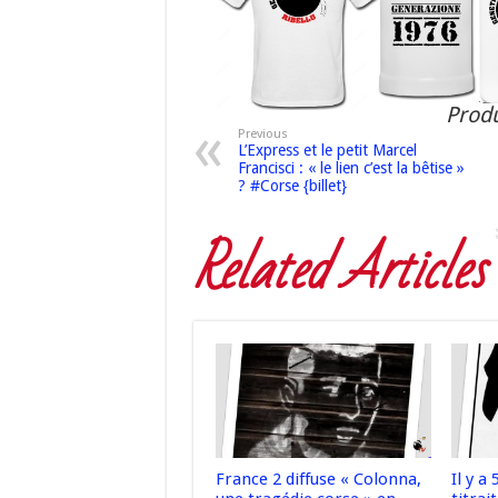
Produ
Previous
L’Express et le petit Marcel
Francisci : « le lien c’est la bêtise »
? #Corse {billet}
Related Articles
France 2 diffuse « Colonna,
Il y a