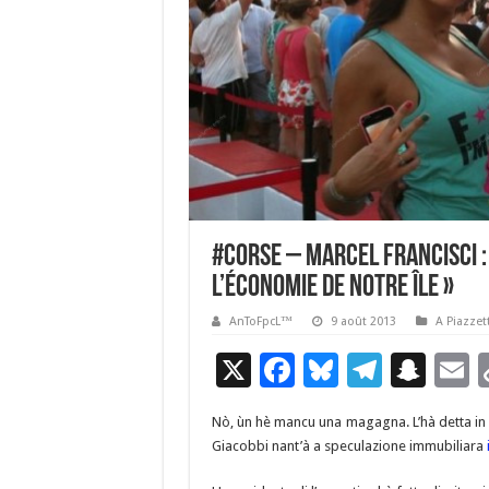
#Corse – Marcel Francisci :
l’économie de notre île »
AnToFpcL™
9 août 2013
A Piazzet
X
F
Bl
T
S
E
ac
u
el
n
Nò, ùn hè mancu una magagna. L’hà detta in 
e
es
e
a
a
Giacobbi nant’à a speculazione immubiliara
b
ky
gr
p
l