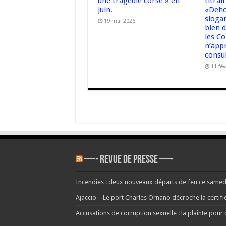
une tragédie corse » en
titrai
juin.
«Deho
sloga
19 mai 2026
bien d
les Co
n’app
consu
11 fév
—- REVUE DE PRESSE —-
Incendies : deux nouveaux départs de feu ce samedi à 
Ajaccio – Le port Charles Ornano décroche la certific
Accusations de corruption sexuelle : la plainte pour