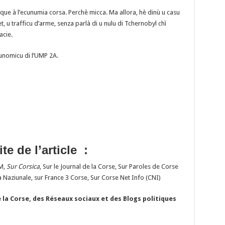
ue à l’ecunumia corsa. Perchè micca. Ma allora, hè dinù u casu
et, u trafficu d’arme, senza parlà di u nulu di Tchernobyl chì
acie.
nomicu di l’UMP 2A.
te de l’article :
FM,
Sur Corsica
, Sur le Journal de la Corse, Sur Paroles de Corse
 Naziunale, sur France 3 Corse, Sur Corse Net Info (CNI)
 la Corse, des Réseaux sociaux et des Blogs politiques