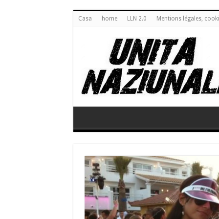
Casa
home
LLN 2.0
Mentions légales, cook