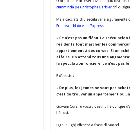
U presidente di l’esecutivu hà fattu discitassi 
o
a
c
cummincià pè Christophe Barbier
chì di sigu
o
m
h
Ma a cacciata di u seculu vene siguramente
k
at
Francisci chì dice in L’Express
:
«
Ce n’est pas un fléau. La spéculation 
résidents font marcher les commerçants
appartiennent à des corses. Si on achè
affaire. On attend tous une augmentati
la spéculation foncière, ce n’est pas l
È d’insiste :
«
De plus, les jeunes ne vont pas achet
c’est de trouver un appartement ou un
Giovani Corsi, u vostru destinu hè dunque d’av
bè cusì.
Ognunu ghjudicherà a frasa di Marcel.