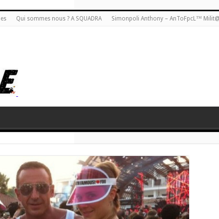
ies
Qui sommes nous ? A SQUADRA
Simonpoli Anthony – AnToFpcL™ Milit