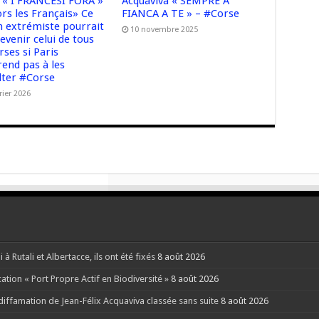
t « I FRANCESI FORA »
Acquaviva « SEMPRE A
rs les Français» Ce
FIANCA A TE » – #Corse
n extrémiste pourrait
10 novembre 2025
evenir celui de tous
rses si Paris
rend pas à les
lter #Corse
rier 2026
Rutali et Albertacce, ils ont été fixés
8 août 2026
ation « Port Propre Actif en Biodiversité »
8 août 2026
 diffamation de Jean-Félix Acquaviva classée sans suite
8 août 2026