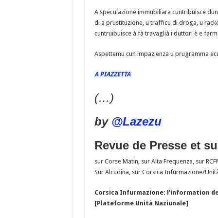
A speculazione immubiliara cuntribuisce dunq
di a prustituzione, u trafficu di droga, u rack
cuntruibuisce à fà travaglià i duttori è e farm
Aspettemu cun impazienza u prugramma ecu
A PIAZZETTA
(…)
by
@Lazezu
Revue de Presse et sui
sur Corse Matin, sur Alta Frequenza, sur RC
Sur Alcudina, sur Corsica Infurmazione/Unità
Corsica Infurmazione: l’information de
[Plateforme Unità Naziunale]