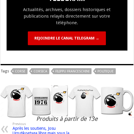
k
at
k
Actualités, archives, dossiers historiques et
publications relayés directement sur votre
téléphone.
REJOINDRE LE CANAL TELEGRAM →
Tags
CORSE
CORSICA
FILIPPU FRANCESCHINI
POLITIQUE
Produits à partir de 13e
Previous
Après les soutiens, Josu
Urrutikoetxea libre mais sous la