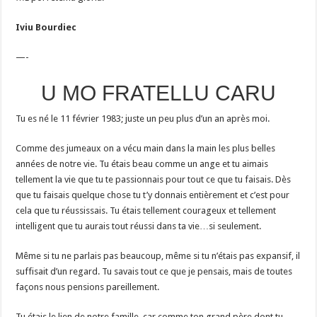
Iviu Bourdiec
—-
U MO FRATELLU CARU
Tu es né le 11 février 1983; juste un peu plus d’un an après moi.
Comme des jumeaux on a vécu main dans la main les plus belles
années de notre vie. Tu étais beau comme un ange et tu aimais
tellement la vie que tu te passionnais pour tout ce que tu faisais. Dès
que tu faisais quelque chose tu t’y donnais entièrement et c’est pour
cela que tu réussissais. Tu étais tellement courageux et tellement
intelligent que tu aurais tout réussi dans ta vie…si seulement.
Même si tu ne parlais pas beaucoup, même si tu n’étais pas expansif, il
suffisait d’un regard. Tu savais tout ce que je pensais, mais de toutes
façons nous pensions pareillement.
Tu étais le lien de notre famille, car comme ton grand père dont tu