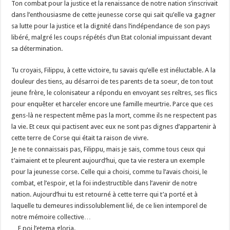
Ton combat pour la justice et la renaissance de notre nation s’inscrivait
dans l’enthousiasme de cette jeunesse corse qui sait qu’elle va gagner
sa lutte pour la justice et la dignité dans l’indépendance de son pays
libéré, malgré les coups répétés d’un Etat colonial impuissant devant
sa détermination.
Tu croyais, Filippu, à cette victoire, tu savais qu’elle est inéluctable. A la
douleur des tiens, au désarroi de tes parents de ta soeur, de ton tout
jeune frère, le colonisateur a répondu en envoyant ses reîtres, ses flics
pour enquêter et harceler encore une famille meurtrie. Parce que ces
gens-là ne respectent même pas la mort, comme ils ne respectent pas
la vie. Et ceux qui pactisent avec eux ne sont pas dignes d’appartenir à
cette terre de Corse qui était ta raison de vivre.
Je ne te connaissais pas, Filippu, mais je sais, comme tous ceux qui
t’aimaient et te pleurent aujourd’hui, que ta vie restera un exemple
pour la jeunesse corse. Celle qui a choisi, comme tu l’avais choisi, le
combat, et l’espoir, et la foi indestructible dans l’avenir de notre
nation. Aujourd’hui tu est retourné à cette terre qui t’a porté et à
laquelle tu demeures indissolublement lié, de ce lien intemporel de
notre mémoire collective…
…E poi l’etema gloria.