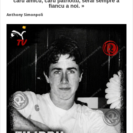
caru amicu, caru patriottu, serai sempre a
fiancu a noi. »
Anthony Simonpoli