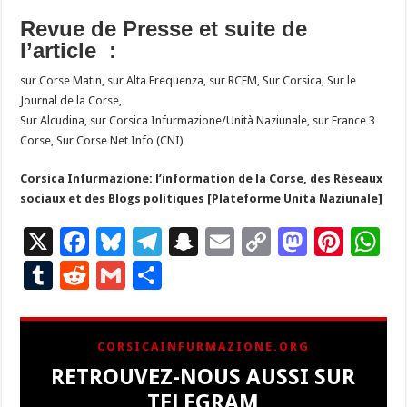
Revue de Presse et suite de
l’article :
sur Corse Matin, sur Alta Frequenza, sur RCFM, Sur Corsica, Sur le
Journal de la Corse,
Sur Alcudina, sur Corsica Infurmazione/Unità Naziunale, sur France 3
Corse, Sur Corse Net Info (CNI)
Corsica Infurmazione: l’information de la Corse, des Réseaux
sociaux et des Blogs politiques [Plateforme Unità Naziunale]
X
F
Bl
T
S
E
C
M
Pi
W
ac
u
el
n
m
o
as
nt
h
T
R
G
P
e
es
e
a
ai
p
to
er
at
u
e
m
ar
b
ky
gr
p
l
y
d
es
s
m
d
ai
ta
CORSICAINFURMAZIONE.ORG
o
a
c
Li
o
t
p
bl
di
l
g
RETROUVEZ-NOUS AUSSI SUR
o
m
h
n
n
p
r
t
er
TELEGRAM