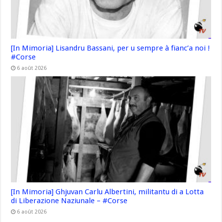
[In Mimoria] Lisandru Bassani, per u sempre à fianc’a noi !
#Corse
6 août 2026
[In Mimoria] Ghjuvan Carlu Albertini, militantu di a Lotta
di Liberazione Naziunale – #Corse
6 août 2026