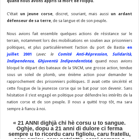
quand nous avons appris la mort de Filippu
.
C’était
un jeune corse
, discret, souriant, mais aussi
un ardant
défenseur de sa terre
, de sa langue et de son peuple.
Nous avions fait ensemble quelques actions de résistance sur le
terrain, notamment lors des mobilisations en soutien aux prisonniers
politiques, et plus particulièrement l’action du port de Bastia
en
juillet 2001
(
avec le
Comité Anti-Répression, Sulidarità,
Indipendenza, Ghjuventù Indipendentista
) quand nous avions
bloqué le départ des bateaux de la SNCM, une grosse action, tendue
sous un soleil de plomb, une énième action pour demander le
rapprochement des prisonniers politiques. Il avait cette sincérité et
cette fougue de la jeunesse corse qui se bat pour son devenir. Sans
hésitation il s’est engagé en politique pour défendre les intérêts de la
nation corse et de son peuple. Il nous a quitté trop tôt, ma sara
sempre à fiancu à noi.
« 21 ANNI dighjà chi hè corsu u to sangue.
Oghje, dopu a 21 anni di dulore ci ferma
sempre u to ricordu caru figliolu, caru fratellu,