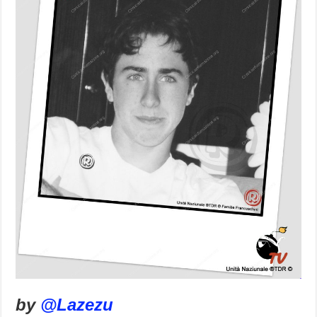
by
@Lazezu