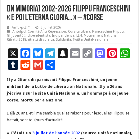
[In Mimoria] 2002-2026 FILIPPU FRANCESCHINI
« E POI L’ETERNA GLORIA… » – #corse
AnToFpcL™
3 juillet 2026
Antofpcl
,
Comité Anti Répression
,
Corsica Libera
,
Franceschini Filippu
,
Ghjuventù Indipendentista
,
Indipendenza
,
LLN
,
Mouvement National
,
Ritratti 2018
,
ritratti di corsica
,
Sulidarità
,
TwitterUnitaNaziunale
X
F
Bl
T
S
E
C
M
Pi
W
ac
u
el
n
m
o
as
nt
h
T
R
G
P
e
es
e
a
ai
p
to
er
at
u
e
m
ar
Il y a 26 ans disparaissait Filippu Franceschini, un jeune
b
ky
gr
p
l
y
d
es
s
m
d
ai
ta
militant de la Lutte de Libération Nationale. Il y a 26 ans
o
a
c
Li
o
t
p
bl
di
l
g
j’écrivais sur le site Unità Naziunale, un hommage à ce jeune
o
m
h
n
n
p
corse, Mortu per a Nazione.
r
t
er
k
at
k
Déjà 26 ans, et il me semble que les raisons pour lesquelles Filippu se
battait, sont toujours d’actualité.
« C’était un
3 juillet de l’année 2002
(source unità naziunale),