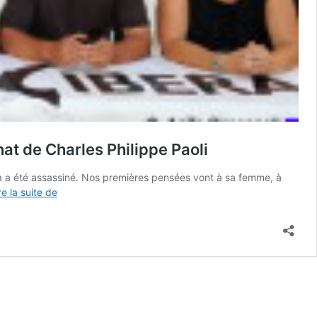
at de Charles Philippe Paoli
era a été assassiné. Nos premières pensées vont à sa femme, à
Corse
re la suite de
–
Corsica
Libera
donne
une
conférence
de
presse