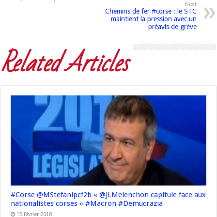
Next
Chemins de fer #corse : le STC
maintient la pression avec un
préavis de grève
Related Articles
#Corse @MStefanipcf2b « @JLMelenchon capitule face aux
nationalistes corses » #Macron #Demucrazia
15 février 2018