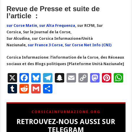
Revue de Presse et suite de
l’article :
s
ur Corse Matin
,
s
ur Alta Frequenza
, sur RCFM,
Sur
Corsica, Sur le Journal de la Corse,
Sur Alcudina,
s
ur Corsica Infurmazione/Unità
Naziunale
,
s
ur France 3 Corse
,
Sur Corse Net Info (CNI)
Corsica Infurmazione: l’information de la Corse, des Réseaux
sociaux et des Blogs politiques [Plateforme Unità Naziunale]
X
F
Bl
T
S
E
C
M
Pi
W
ac
u
el
n
m
o
as
nt
h
T
R
G
P
e
es
e
a
ai
p
to
er
at
u
e
m
ar
b
ky
gr
p
l
y
d
es
s
m
d
ai
ta
CORSICAINFURMAZIONE.ORG
o
a
c
Li
o
t
p
bl
di
l
g
RETROUVEZ-NOUS AUSSI SUR
o
m
h
n
n
p
r
t
er
TELEGRAM