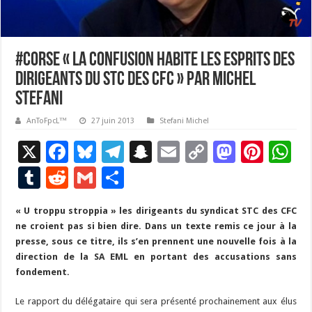
#Corse « La confusion habite les esprits des
dirigeants du STC des CFC » par Michel
Stefani
AnToFpcL™
27 juin 2013
Stefani Michel
X
F
Bl
T
S
E
C
M
Pi
W
ac
u
el
n
m
o
as
nt
h
T
R
G
P
e
es
e
a
ai
p
to
er
at
u
e
m
ar
« U troppu stroppia » les dirigeants du syndicat STC des CFC
b
ky
gr
p
l
y
d
es
s
m
d
ai
ta
ne croient pas si bien dire. Dans un texte remis ce jour à la
o
a
c
Li
o
t
p
bl
di
l
g
presse, sous ce titre, ils s’en prennent une nouvelle fois à la
o
m
h
n
n
p
direction de la SA EML en portant des accusations sans
r
t
er
fondement.
k
at
k
Le rapport du délégataire qui sera présenté prochainement aux élus