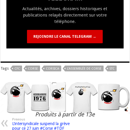
k
at
k
Actualités, archives, dossiers historiques et
publications relayés directement sur votre
téléphone.
REJOINDRE LE CANAL TELEGRAM →
Tags
CFC
CORSE
CORSICA
L'ASSEMBLÉE DE CORSE
STC
Produits à partir de 13e
Previous
L’intersyndicale suspend la grève
pour ce 27 juin #Corse #TDF