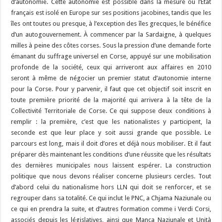
d’autonomie. Cette autonomie est possible dans la mesure où l’État
français est isolé en Europe sur ses positions jacobines, tandis que les
îles ont toutes ou presque, à l’exception des îles grecques, le bénéfice
d’un autogouvernement. À commencer par la Sardaigne, à quelques
milles à peine des côtes corses. Sous la pression d’une demande forte
émanant du suffrage universel en Corse, appuyé sur une mobilisation
profonde de la société, ceux qui arriveront aux affaires en 2010
seront à même de négocier un premier statut d’autonomie interne
pour la Corse. Pour y parvenir, il faut que cet objectif soit inscrit en
toute première priorité de la majorité qui arrivera à la tête de la
Collectivité Territoriale de Corse. Ce qui suppose deux conditions à
remplir : la première, c’est que les nationalistes y participent, la
seconde est que leur place y soit aussi grande que possible. Le
parcours est long, mais il doit d’ores et déjà nous mobiliser. Et il faut
préparer dès maintenant les conditions d’une réussite que les résultats
des dernières municipales nous laissent espérer. La construction
politique que nous devons réaliser concerne plusieurs cercles. Tout
d’abord celui du nationalisme hors LLN qui doit se renforcer, et se
regrouper dans sa totalité. Ce qui inclut le PNC, a Chjama Naziunale ou
ce qui en prendra la suite, et d’autres formation comme i Verdi Corsi,
associés depuis les législatives, ainsi que Manca Naziunale et Unità