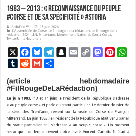
1983 – 2013 : « Reconnaissance du Peuple
#Corse et de sa spécificité » #Storia
AnToFpcL™
13 juin 2026
L'Assemblée de Corse
,
Le fil rouge de la rédaction
,
Le fil rouge de la
rédaction 2021
,
LLN
,
Mitterrand
,
Mouvement National
,
Storia Corsa
,
TwitterUnitaNaziunale
X
F
Bl
T
S
E
C
M
Pi
W
ac
u
el
n
m
o
as
nt
h
T
R
G
P
e
es
e
a
ai
p
to
er
at
u
e
m
ar
b
ky
gr
p
l
y
d
es
s
(article hebdomadaire
m
d
ai
ta
#FilRougeDeLaRédaction)
o
a
c
Li
o
t
p
bl
di
l
g
o
m
h
n
n
p
En juin 1983
, (13 et 14 juin) le Président de la République s’adresse
r
t
er
« au peuple corse » et parle du statut particulier. Le dernier dossier de
k
at
k
la série des Trent’anni, revient sur la visite en Corse de François
Mitterrand. En juin 1983, le Président de la République était venu parler
du statut particulier et l s’adresse « au peuple corse ».
Un moment
historique sur lequel revient notre invité Vincent Carlotti. Il était à