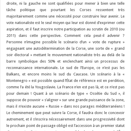
droite, ni la gauche ne sont qualifiées pour mener à bien une telle
tâche politique que pourtant les Corses ressentent très
majoritairement comme une nécessité pour construire leur avenir. Le
vote nationaliste est le seul moyen qui leur est donné d’exprimer cette
aspiration, et il faut inscrire notre participation au scrutin de 2010 (ou
2011) dans cette perspective. Comment cela peut-il advenir ?
Personne n’imagine possible le scénario d’un « vote de rupture »
engageant une autodétermination de la Corse, une sorte de « grand
soir électoral » mettant le mouvement nationaliste très au delà de la
barre symbolique des 50% et enclenchant ainsi un processus de
reconnaissance internationale. Le sud de l’Europe, ce n’est pas les
Balkans, et encore moins le sud du Caucase. Un scénario à la «
Montenegro » est possible quand l’État de référence est en perdition,
comme l’a été la Yougoslavie. La France n’en est pas là, et ce n’est pas
pour demain ! Quant à un scénario de type « Ossétie du Sud », il
suppose de pouvoir « s’aligner » sur une grande puissance de la zone,
mais il n’existe aucune « Russie » dans nos parages méditerranéens !
Le cheminement que peut suivre la Corse, il faudra donc le concevoir
autrement, et il s’inscrira nécessairement dans une progressivité dont
le prochain point de passage obligé est l’accession à un premier statut