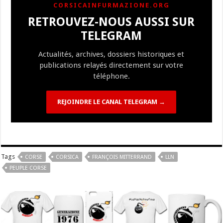
CORSICAINFURMAZIONE.ORG
o
a
c
Li
o
t
p
bl
di
l
g
RETROUVEZ-NOUS AUSSI SUR
o
m
h
n
n
p
r
t
er
TELEGRAM
k
at
k
Actualités, archives, dossiers historiques et
publications relayés directement sur votre
téléphone.
REJOINDRE LE CANAL TELEGRAM →
Tags
CORSE
CORSICA
FRANÇOIS MITTERRAND
LLN
PEUPLE CORSE