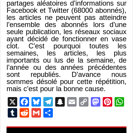
partages aléatoires d’informations sur
Facebook et Twitter (68000 abonnés),
les articles ne peuvent pas atteindre
l’ensemble des abonnés lors d’une
seule publication, les réseaux sociaux
ayant décidé de fonctionner en vase
clot. C’est pourquoi toutes les
semaines, les articles, les plus
importants ou lus de la semaine, de
l’année ou des années précédentes
sont republiés. D’avance nous
sommes désolé pour cette répétition,
mais c’est pour la bonne cause.
X
F
Bl
T
S
E
C
M
Pi
W
ac
u
el
n
m
o
as
nt
h
T
R
G
P
e
es
e
a
ai
p
to
er
at
u
e
m
ar
b
ky
gr
p
l
y
d
es
s
m
d
ai
ta