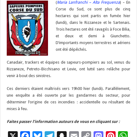
b
ky
gr
(
Maria Lanfranchi – Alta Frequenza
p
l
y
d
es
) – En
s
m
d
ai
ta
Corse du Sud, ce sont plus de cinq
o
a
c
Li
o
t
p
bl
di
l
g
hectares qui sont partis en fumée hier
o
m
h
n
n
p
(lundi), dans le Rizzaneze et le Sartenais.
r
t
er
Trois hectares ont été ravagés à Foce Bilia,
k
at
k
et deux et demi à Giunchetto.
D’importants moyens terrestres et aériens
ont été dépêchés.
Canadair, trackers et équipes de sapeurs-pompiers au sol, venus du
Rizzaneze, Petreto-Bicchisano et Levie, ont lutté sans relâche pour
venir à bout des sinistres.
Ces derniers étaient maîtrisés vers 19h00 hier (lundi). Parallèlement,
une enquête a été ouverte par les gendarmes du secteur, pour
déterminer l’origine de ces incendies : accidentelle ou résultant de
mises à feu.
Faites passer l’information autours de vous en cliquant sur :
X
F
Bl
T
S
E
C
M
Pi
W