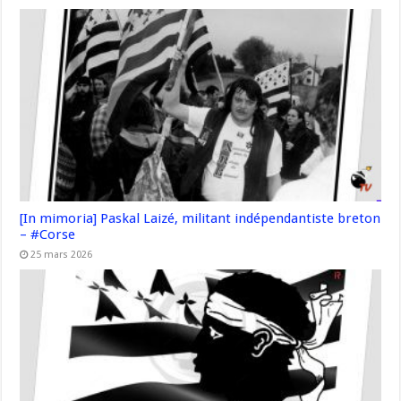
[In mimoria] Paskal Laizé, militant indépendantiste breton
– #Corse
25 mars 2026