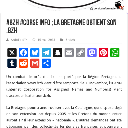
#BzH #corse info ; La Bretagne obtient son
.bzh
AnToFpcL™
15 mai 2013
Breizh
X
F
Bl
T
S
E
C
M
Pi
W
ac
u
el
n
m
o
as
nt
h
T
R
G
P
e
es
e
a
ai
p
to
er
at
u
e
m
ar
Un combat de près de dix ans porté par la Région Bretagne et
b
ky
gr
p
l
y
d
es
s
m
d
ai
ta
l’association www.bzh vient d’être remporté : le 10 novembre, l’ICANN
o
a
c
Li
o
t
p
bl
di
l
g
(Internet Corporation for Assigned Names and Numbers) vient
o
m
h
n
n
p
d’accorder l’extension .bzh.
r
t
er
k
at
k
La Bretagne pourra ainsi rivaliser avec la Catalogne, qui dispose déjà
de son extension .cat depuis 2005 et les Bretons du monde entier
auront ainsi leur extension « nationale ». D’autres demandes ont été
déposées par des collectivités territoriales françaises et pourraient