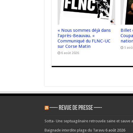
« Nous sommes déjà dans
Billet
l’après-Beauvau. »
Coupa
Communiqué du FLNC-UC
nation
sur Corse Matin
5 aoû
6 août 2026
—- REVUE DE PRESSE —-
Sotta- Une septuagénaire retrouvée saine et sauve 
Baignade interdite plage du Taravu
6 août 2026