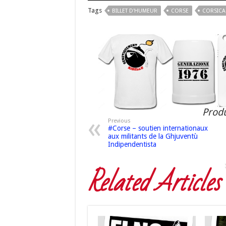
Tags
BILLET D'HUMEUR
CORSE
CORSICA
Produ
Previous
#Corse – soutien internationaux
aux militants de la Ghjuventù
Indipendentista
Related Articles