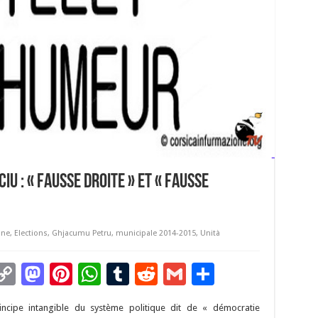
iu : « fausse droite » et « fausse
one
,
Elections
,
Ghjacumu Petru
,
municipale 2014-2015
,
Unità
C
M
Pi
W
T
R
G
P
m
o
as
nt
h
u
e
m
ar
ncipe intangible du système politique dit de « démocratie