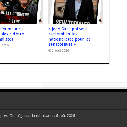
 d’humeur : «
« Jean Giuseppi veut
bles » d’être
rassembler les
alistes.
nationalistes pour les
sénatoriales »
t 2026
3 août 2026
après s’être égarée dans le maquis
6 août 2026