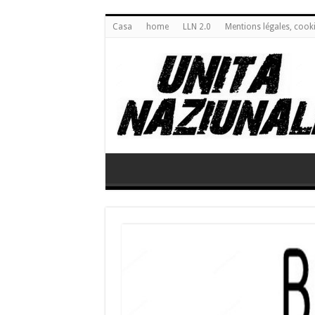
Casa
home
LLN 2.0
Mentions légales, cook