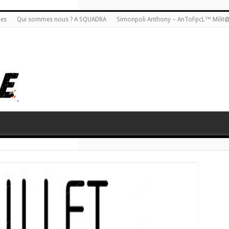
ies
Qui sommes nous ? A SQUADRA
Simonpoli Anthony – AnToFpcL™ Milit