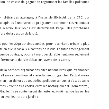
i
p
to
er
at
m
d
ai
ta
tion, on essaie de gagner en regroupant les familles politiques
y
d
es
sA
bl
di
l
g
Li
o
t
p
r
t
er
on d’étranges attelages, à l’instar de l’Exécutif de la CTC, qui
n
n
p
du lapin qu’à une sorte de programme commun ! Les Nationaux
à Ajaccio, leur poids est déterminant. L’enjeu des prochaines
k
dre de la gestion de la cité.
le pour les 20 prochaines années, pour le territoire urbain le plus
ite en aucun cas aux 6 cantons de la ville. Le futur aménagement
 que de politique, pourrait marquer durablement, non seulement
éterminante dans le débat sur l’avenir de la Corse.
 de la part des organisations dites nationalistes, que d’annoncer
alliance inconditionnelle avec la pseudo gauche . L’actuel maire
se tenir en dehors de tout débat politique sérieux et s’est abstenu
es » n’ont pas à choisir entre les nostalgiques du Kominform ,
 Gaulle. Ils se contenteront de rester eux-mêmes, de laisser les
cultiver leur propre jardin !