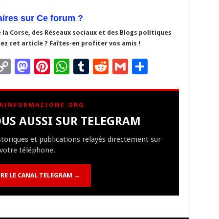
ires sur Ce forum ?
 la Corse, des Réseaux sociaux et des Blogs politiques
z cet article ? Faîtes-en profiter vos amis !
C
M
Pi
W
T
R
G
P
m
o
as
nt
h
u
e
m
ar
i
p
to
er
at
m
d
ai
ta
AINFURMAZIONE.ORG
y
d
es
sA
bl
di
l
g
US AUSSI SUR TELEGRAM
Li
o
t
p
r
t
er
istoriques et publications relayés directement sur
n
n
p
votre téléphone.
k
RE LE CANAL TELEGRAM →