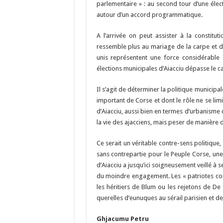
e
es
e
a
a
parlementaire » : au second tour d’une élec
b
ky
gr
p
l
autour d’un accord programmatique.
o
a
c
A l’arrivée on peut assister à la constituti
o
m
h
ressemble plus au mariage de la carpe et 
unis représentent une force considérable 
k
at
élections municipales d’Aiacciu dépasse le ca
Il s’agit de déterminer la politique municipa
important de Corse et dont le rôle ne se lim
d’Aiacciu, aussi bien en termes d’urbanisme
la vie des ajacciens, mais peser de manière d
Ce serait un véritable contre-sens politique,
sans contrepartie pour le Peuple Corse, une 
d’Aiacciu a jusqu’ici soigneusement veillé à 
du moindre engagement. Les « patriotes cors
les héritiers de Blum ou les rejetons de De
querelles d’eunuques au sérail parisien et de 
Ghjacumu Petru