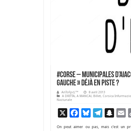
#Corse – Municipales d’Aiacc
gauche » déjà en piste ?
AnToFpcL™
8 avril 2013
A DRITTA
,
A MANCA!
,
Billet
,
Corsica Infurmazi
Naziunale
X
F
Bl
T
S
E
ac
u
el
n
On peut aimer ou pas, mais c’est un pri