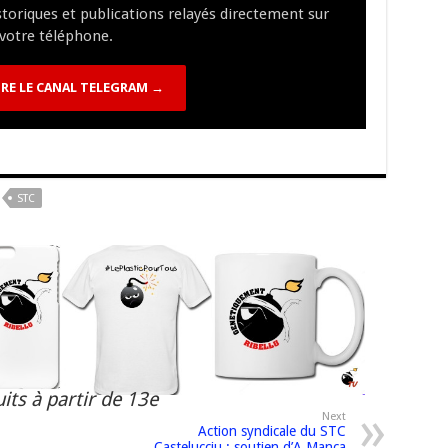
istoriques et publications relayés directement sur
n
n
p
votre téléphone.
k
RE LE CANAL TELEGRAM →
STC
its à partir de 13e
Next
Action syndicale du STC
Castelucciu : soutien d’A Manca