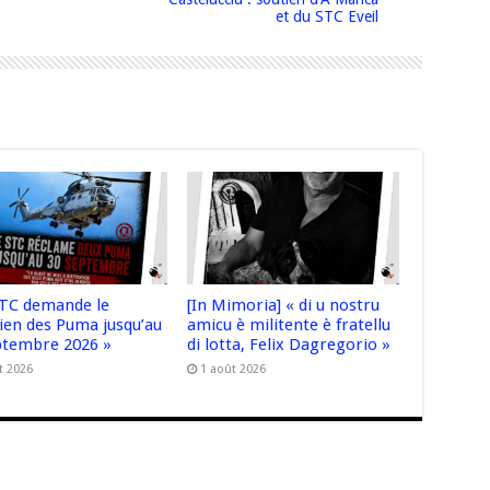
et du STC Eveil
STC demande le
[In Mimoria] « di u nostru
ien des Puma jusqu’au
amicu è militente è fratellu
ptembre 2026 »
di lotta, Felix Dagregorio »
t 2026
1 août 2026