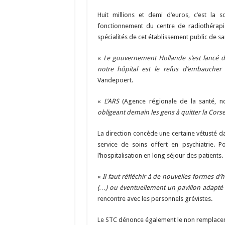
o
a
c
Huit millions et demi d’euros, c’est la 
o
m
h
fonctionnement du centre de radiothérapie
spécialités de cet établissement public de sa
k
at
«
Le gouvernement Hollande s’est lancé da
notre hôpital est le refus d’embaucher
Vandepoert.
«
L’ARS
(Agence régionale de la santé, n
obligeant demain les gens à quitter la Corse 
La direction concède une certaine vétusté da
service de soins offert en psychiatrie. P
l’hospitalisation en long séjour des patients.
«
Il faut réfléchir à de nouvelles formes d’
(…) ou éventuellement un pavillon adapté 
rencontre avec les personnels grévistes.
Le STC dénonce également le non remplacemen