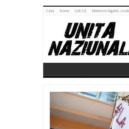
Casa
home
LLN 2.0
Mentions légales, cook