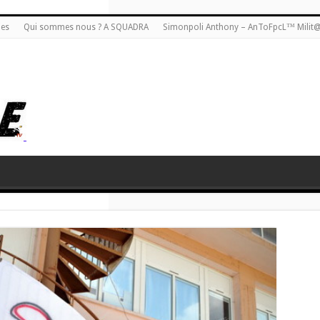
ies
Qui sommes nous ? A SQUADRA
Simonpoli Anthony – AnToFpcL™ Milit