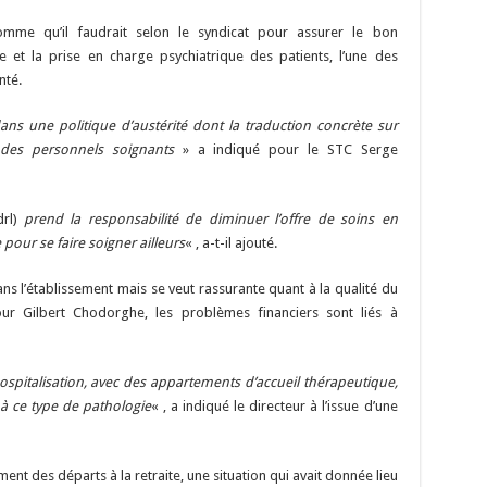
Li
o
t
p
r
t
er
somme qu’il faudrait selon le syndicat pour assurer le bon
n
n
p
 et la prise en charge psychiatrique des patients, l’une des
nté.
k
ns une politique d’austérité dont la traduction concrète sur
 des personnels soignants
» a indiqué pour le STC Serge
drl)
prend la responsabilité de diminuer l’offre de soins en
pour se faire soigner ailleurs
« , a-t-il ajouté.
ns l’établissement mais se veut rassurante quant à la qualité du
our Gilbert Chodorghe, les problèmes financiers sont liés à
hospitalisation, avec des appartements d’accueil thérapeutique,
à ce type de pathologie
« , a indiqué le directeur à l’issue d’une
t des départs à la retraite, une situation qui avait donnée lieu