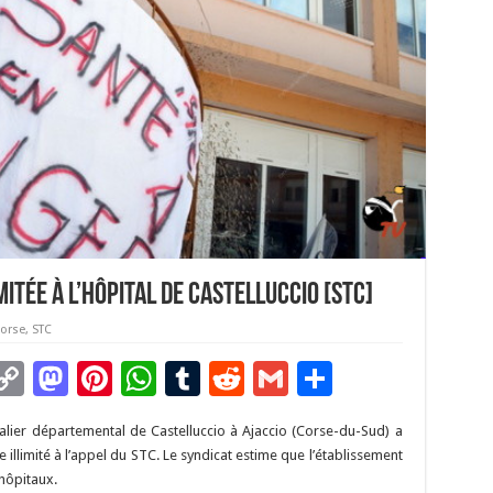
mitée à l’hôpital de Castelluccio [STC]
Corse
,
STC
C
M
Pi
W
T
R
G
P
m
o
as
nt
h
u
e
m
ar
alier départemental de Castelluccio à Ajaccio (Corse-du-Sud) a
i
p
to
er
at
m
d
ai
ta
llimité à l’appel du STC. Le syndicat estime que l’établissement
y
d
es
sA
bl
di
l
g
 hôpitaux.