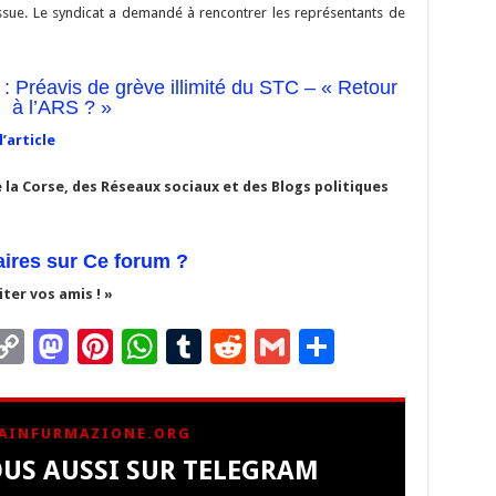
ssue. Le syndicat a demandé à rencontrer les représentants de
: Préavis de grève illimité du STC – « Retour
à l’ARS ? »
’article
 la Corse, des Réseaux sociaux et des Blogs politiques
ires sur Ce forum ?
ter vos amis ! »
C
M
Pi
W
T
R
G
P
m
o
as
nt
h
u
e
m
ar
i
p
to
er
at
m
d
ai
ta
AINFURMAZIONE.ORG
y
d
es
sA
bl
di
l
g
US AUSSI SUR TELEGRAM
Li
o
t
p
r
t
er