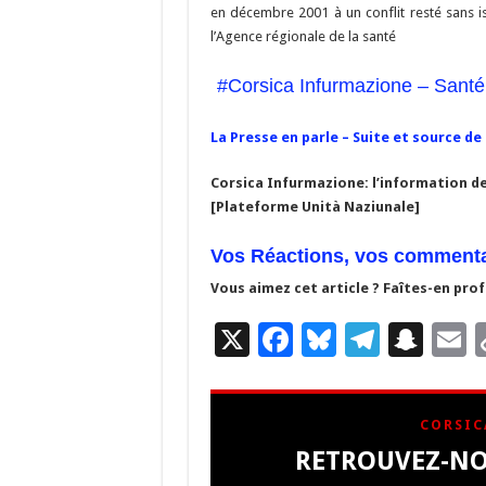
en décembre 2001 à un conflit resté sans i
l’Agence régionale de la santé
#Corsica Infurmazione – Santé 
La Presse en parle – Suite et source de l
Corsica Infurmazione: l’information de
[Plateforme Unità Naziunale]
Vos Réactions, vos commenta
Vous aimez cet article ? Faîtes-en profi
X
F
Bl
T
S
E
ac
u
el
n
e
es
e
a
a
CORSIC
b
ky
gr
p
l
RETROUVEZ-NO
o
a
c