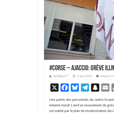
#Corse – Ajaccio: Grève illi
AnToFpcL™
3 avril 2013
France 3 
X
F
Bl
T
S
E
ac
u
el
n
Une partie des personnels du centre hospit
e
es
e
a
a
entamé mardi 2 avril un mouvement de grève i
b
ky
gr
p
l
est oublié par le plan de modernisation des