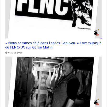
« Nous sommes déjà dans l’après-Beauvau. » Communiqué
du FLNC-UC sur Corse Matin
6 août 2026