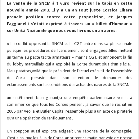
La vente de la SNCM à 1 €uro revient sur le tapis en cette
b
ky
gr
p
l
y
d
es
s
m
d
ai
ta
nouvelle année 2013. Il y a un an tout juste Corsica Libera
o
a
c
Li
o
t
p
bl
di
l
g
prenait position contre cette proposition, et Jacques
o
m
h
n
n
p
Faggianelli s’était exprimé à travers un « billet d’Humeur »
r
t
er
sur Unità Naziunale que nous vous livrons un an après :
k
at
k
« Le conflit opposant la SNCM et la CGT entre dans sa phase finale
puisque les procédures de licenciement sont engagées .Elles mettent
un terme au pacte tacite armateurs – marins CGT, et annoncent la fin
du lobby marseillais qui a exploité la Corse durant plus d’un siècle.
Mais patatras,voilà que le président de l’actuel exécutif de l’Assemblée
de Corse persiste dans son intention de demander des
éclaircissements sur les conditions de rachat des navires de la SNCM.
un entêtement bien gênant,si une enquête parlementaire venait à
confirmer ce que tous les Corses pensent ,à savoir que le rachat en
2005 par Veolia et Butler Capital ressemble plus à un acte de piraterie
qu’à une opération de renflouement .
Un soupçon aussi explicite exigeait une réponse de la compagnie.
C’est ainsi que les élus de Corse apprirent ce matin par voie de presse