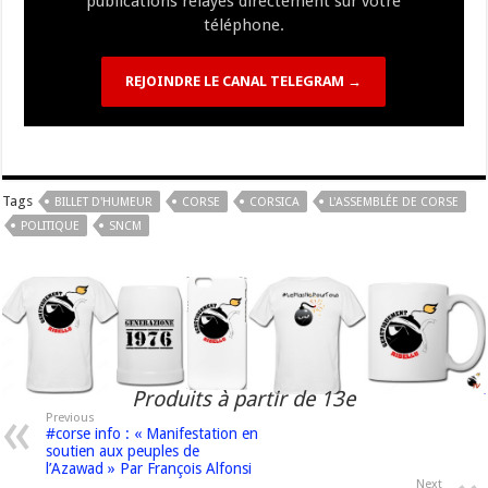
publications relayés directement sur votre
téléphone.
REJOINDRE LE CANAL TELEGRAM →
Tags
BILLET D'HUMEUR
CORSE
CORSICA
L'ASSEMBLÉE DE CORSE
POLITIQUE
SNCM
Produits à partir de 13e
Previous
#corse info : « Manifestation en
soutien aux peuples de
l’Azawad » Par François Alfonsi
Next