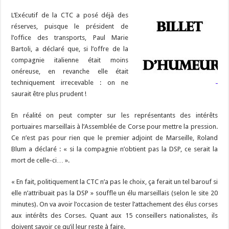
r
t
er
k
at
k
L’Exécutif de la CTC a posé déjà des
réserves, puisque le président de
l’office des transports, Paul Marie
Bartoli, a déclaré que, si l’offre de la
compagnie italienne était moins
onéreuse, en revanche elle était
techniquement irrecevable : on ne
saurait être plus prudent !
En réalité on peut compter sur les représentants des intérêts
portuaires marseillais à l’Assemblée de Corse pour mettre la pression.
Ce n’est pas pour rien que le premier adjoint de Marseille, Roland
Blum a déclaré : « si la compagnie n’obtient pas la DSP, ce serait la
mort de celle-ci… ».
« En fait, politiquement la CTC n’a pas le choix, ça ferait un tel barouf si
elle n’attribuait pas la DSP » souffle un élu marseillais (selon le site 20
minutes). On va avoir l’occasion de tester l’attachement des élus corses
aux intérêts des Corses. Quant aux 15 conseillers nationalistes, ils
doivent savoir ce qu’il leur reste à faire.