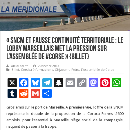
« SNCM et fausse continuité territoriale : le
lobby marseillais met la pression sur
l’Assemblée de #Corse » {Billet}
AnToFpcL™
20 février 2013
Billet
,
Corsica Infurmazione
,
Ghjacumu Petru
,
L'Assemblée de Corse
X
F
Bl
T
S
E
C
M
Pi
W
ac
u
el
n
m
o
as
nt
h
T
R
G
P
e
es
e
a
ai
p
to
er
at
u
e
m
ar
Gros émoi sur le port de Marseille. A première vue, l’offre de la SNCM
b
ky
gr
p
l
y
d
es
s
m
d
ai
ta
représente le double de la proposition de la Corsica Ferries !1600
o
a
c
Li
o
t
p
bl
di
l
g
emplois, pour l’essentiel à Marseille, siège social de la compagnie,
o
m
h
n
n
p
risquent de passer à la trappe.