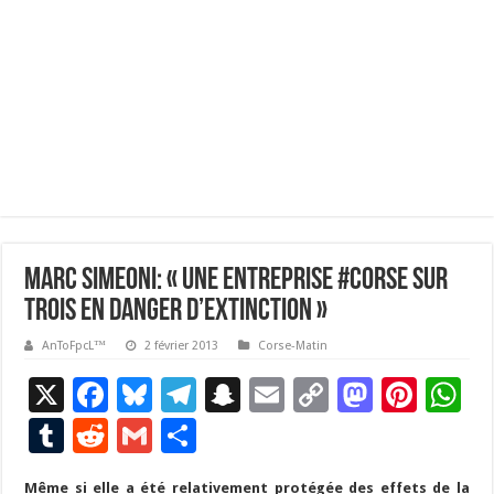
Marc Simeoni: « Une entreprise #corse sur
trois en danger d’extinction »
AnToFpcL™
2 février 2013
Corse-Matin
X
F
Bl
T
S
E
C
M
Pi
W
ac
u
el
n
m
o
as
nt
h
T
R
G
P
e
es
e
a
ai
p
to
er
at
u
e
m
ar
Même si elle a été relativement protégée des effets de la