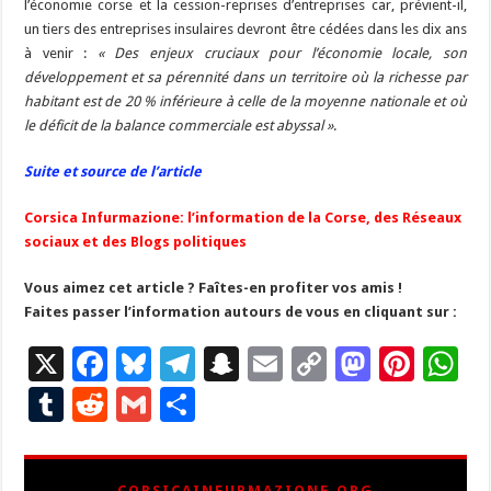
l’économie corse et la cession-reprises d’entreprises car, prévient-il,
un tiers des entreprises insulaires devront être cédées dans les dix ans
à venir :
« Des enjeux cruciaux pour l’économie locale, son
développement et sa pérennité dans un territoire où la richesse par
habitant est de 20 % inférieure à celle de la moyenne nationale et où
le déficit de la balance commerciale est abyssal »
.
Suite et source de l’article
Corsica Infurmazione: l’information de la Corse, des Réseaux
sociaux et des Blogs politiques
Vous aimez cet article ? Faîtes-en profiter vos amis !
Faites passer l’information autours de vous en cliquant sur :
X
F
Bl
T
S
E
C
M
Pi
W
ac
u
el
n
m
o
as
nt
h
T
R
G
P
e
es
e
a
ai
p
to
er
at
u
e
m
ar
b
ky
gr
p
l
y
d
es
s
m
d
ai
ta
CORSICAINFURMAZIONE.ORG