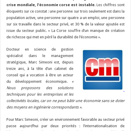
b
ky
gr
p
l
y
d
es
s
m
d
ai
ta
crise mondiale, l’économie corse est instable.
Les chiffres sont
o
a
c
Li
o
t
p
bl
di
l
g
éloquents sur ce constat : une personne sur trois seulement est dans la
o
m
h
n
n
p
population active, une personne sur quatre a un emploi, une personne
r
t
er
sur six travaille dans le secteur privé, et 30 % de la valeur ajoutée est
k
at
k
issue du secteur public. « La Corse souffre d’un manque de création
de richesse qui met en péril la durabilité de l’économie ».
Docteur en science de gestion
spécialisé dans le management
stratégique, Marc Simeoni est, depuis
treize ans, à la tête d’un cabinet de
conseil qui a vocation à être un acteur
du développement économique.
«
Nous proposons des solutions
techniques pour les entreprises et les
collectivités locales, car on ne peut bâtir une économie sans se doter
des moyens en ingénierie correspondants »
.
Pour Marc Simeoni, créer un environnement favorable au secteur privé
passe aujourd’hui par deux priorités : l’internationalisation de