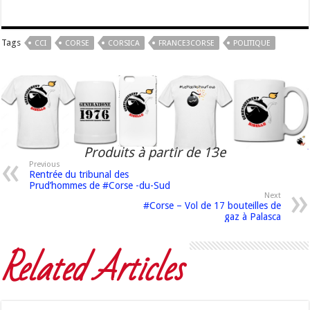
Tags
CCI
CORSE
CORSICA
FRANCE3CORSE
POLITIQUE
Produits à partir de 13e
Previous
Rentrée du tribunal des
Prud’hommes de #Corse -du-Sud
Next
#Corse – Vol de 17 bouteilles de
gaz à Palasca
Related Articles