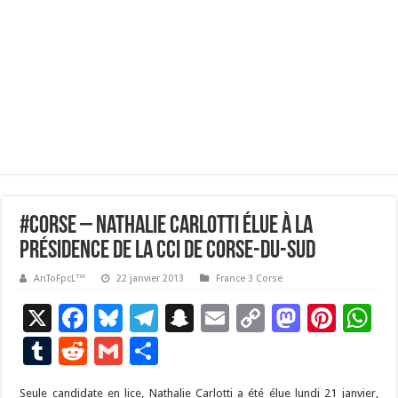
#corse – Nathalie Carlotti élue à la
présidence de la CCI de Corse-du-Sud
AnToFpcL™
22 janvier 2013
France 3 Corse
X
F
Bl
T
S
E
C
M
Pi
W
ac
u
el
n
m
o
as
nt
h
T
R
G
P
e
es
e
a
ai
p
to
er
at
u
e
m
ar
Seule candidate en lice, Nathalie Carlotti a été élue lundi 21 janvier,