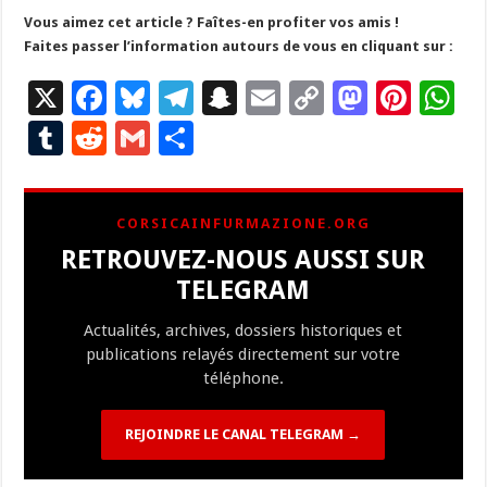
Vous aimez cet article ? Faîtes-en profiter vos amis !
Faites passer l’information autours de vous en cliquant sur :
X
F
Bl
T
S
E
C
M
Pi
W
ac
u
el
n
m
o
as
nt
h
T
R
G
P
e
es
e
a
ai
p
to
er
at
u
e
m
ar
b
ky
gr
p
l
y
d
es
s
m
d
ai
ta
CORSICAINFURMAZIONE.ORG
o
a
c
Li
o
t
p
bl
di
l
g
RETROUVEZ-NOUS AUSSI SUR
o
m
h
n
n
p
r
t
er
TELEGRAM
k
at
k
Actualités, archives, dossiers historiques et
publications relayés directement sur votre
téléphone.
REJOINDRE LE CANAL TELEGRAM →