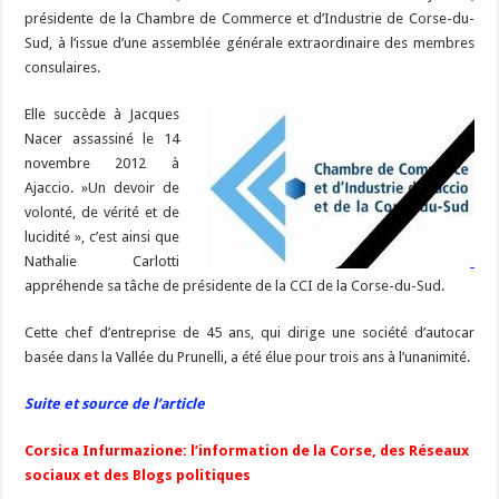
b
ky
gr
p
l
y
d
es
s
m
d
ai
ta
présidente de la Chambre de Commerce et d’Industrie de Corse-du-
o
a
c
Li
o
t
p
bl
di
l
g
Sud, à l’issue d’une assemblée générale extraordinaire des membres
o
m
h
n
n
p
consulaires.
r
t
er
k
at
k
Elle succède à Jacques
Nacer assassiné le 14
novembre 2012 à
Ajaccio. »Un devoir de
volonté, de vérité et de
lucidité », c’est ainsi que
Nathalie Carlotti
appréhende sa tâche de présidente de la CCI de la Corse-du-Sud.
Cette chef d’entreprise de 45 ans, qui dirige une société d’autocar
basée dans la Vallée du Prunelli, a été élue pour trois ans à l’unanimité.
Suite et source de l’article
Corsica Infurmazione: l’information de la Corse, des Réseaux
sociaux et des Blogs politiques