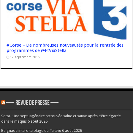
#Corse – De nombreuses nouveautés pour la rentrée des
programmes de @FtViaStella
12 septembre 2015
—- REVUE DE PRESSE —-
Sotta- Une septuagénaire retrouvée saine et sauve après s’être égarée
dans le maquis
6 août 2026
Baignade interdite plage du Taravu
6 août 2026