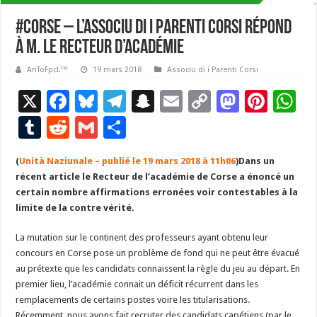
#Corse – L’Associu di i Parenti Corsi répond
à M. le Recteur d’Académie
AnToFpcL™
19 mars 2018
Associu di i Parenti Corsi
X
F
Bl
T
S
E
C
M
Pi
W
ac
u
el
n
m
o
as
nt
h
T
R
G
P
e
es
e
a
ai
p
to
er
at
u
e
m
ar
(
Unità Naziunale – publié le 19 mars 2018 à 11h06
b
ky
gr
p
l
y
)
Dans un
d
es
s
m
d
ai
ta
récent article le Recteur de l’académie de Corse a énoncé un
o
a
c
Li
o
t
p
bl
di
l
g
certain nombre affirmations erronées voir contestables à la
o
m
h
n
n
p
limite de la contre vérité.
r
t
er
k
at
k
La mutation sur le continent des professeurs ayant obtenu leur
concours en Corse pose un problème de fond qui ne peut être évacué
au prétexte que les candidats connaissent la règle du jeu au départ. En
premier lieu, l’académie connait un déficit récurrent dans les
remplacements de certains postes voire les titularisations.
Récemment, nous avons fait recruter des candidats capétiens (par le