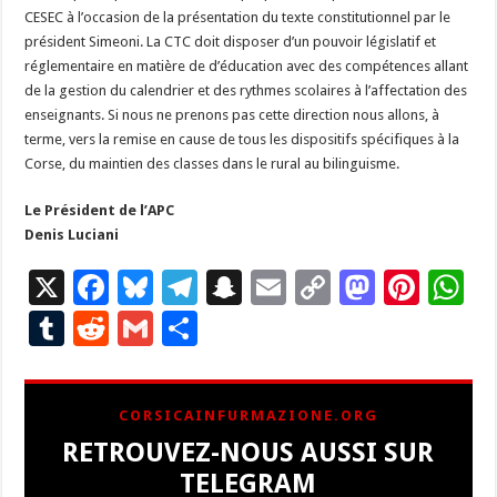
CESEC à l’occasion de la présentation du texte constitutionnel par le
président Simeoni. La CTC doit disposer d’un pouvoir législatif et
réglementaire en matière de d’éducation avec des compétences allant
de la gestion du calendrier et des rythmes scolaires à l’affectation des
enseignants. Si nous ne prenons pas cette direction nous allons, à
terme, vers la remise en cause de tous les dispositifs spécifiques à la
Corse, du maintien des classes dans le rural au bilinguisme.
Le Président de l’APC
Denis Luciani
X
F
Bl
T
S
E
C
M
Pi
W
ac
u
el
n
m
o
as
nt
h
T
R
G
P
e
es
e
a
ai
p
to
er
at
u
e
m
ar
b
ky
gr
p
l
y
d
es
s
m
d
ai
ta
CORSICAINFURMAZIONE.ORG
o
a
c
Li
o
t
p
bl
di
l
g
RETROUVEZ-NOUS AUSSI SUR
o
m
h
n
n
p
r
t
er
TELEGRAM