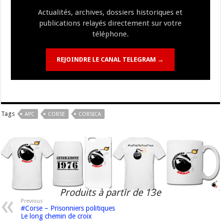
k
at
k
Actualités, archives, dossiers historiques et
publications relayés directement sur votre
téléphone.
REJOINDRE LE CANAL TELEGRAM →
Tags
APC
CORSE
CORSICA
Produits à partir de 13e
Previous
#Corse – Prisonniers politiques
Le long chemin de croix