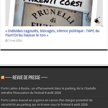
« Individus cagoulés, blocages, silence politique : l’APC du
Fium’Orbu hausse le ton »
7 mai 2026
—- REVUE DE PRESSE —-
Porto Latino à Bastia : un affaissement dans le parking de la Citadelle
entraîne l’évacuation du festival
6 août 2026
Porto Latino évacué en urgence en raison d’un danger potentiel de
sécurité lié au parking qui se trouve sous le festival
6 août 2026