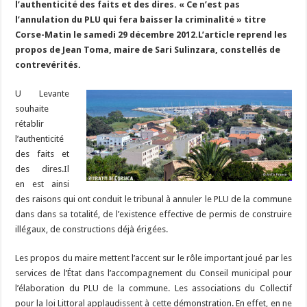
m
d
ai
ta
l’authenticité des faits et des dires. « Ce n’est pas
o
a
c
Li
o
t
p
bl
di
l
g
l’annulation du PLU qui fera baisser la criminalité » titre
o
m
h
n
n
p
Corse-Matin le samedi 29 décembre 2012.L’article reprend les
r
t
er
propos de Jean Toma, maire de Sari Sulinzara, constellés de
k
at
k
contrevérités.
U Levante
souhaite
rétablir
l’authenticité
des faits et
des dires.Il
en est ainsi
des raisons qui ont conduit le tribunal à annuler le PLU de la commune
dans dans sa totalité, de l’existence effective de permis de construire
illégaux, de constructions déjà érigées.
Les propos du maire mettent l’accent sur le rôle important joué par les
services de l’État dans l’accompagnement du Conseil municipal pour
l’élaboration du PLU de la commune. Les associations du Collectif
pour la loi Littoral applaudissent à cette démonstration. En effet, en ne