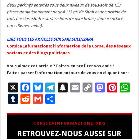
deux parkings enterrés sous deux niveaux de sous-sols de 153
places de stationnement pour 4 113 m² de Shob et une piscine de
trois bassins (shob = surface hors d’œuvre brute ; shon = surface
hors d’œuvre nette).
LIRE TOUS LES ARTICLES SUR SARI SULINZARA
Corsica Infurmazione: l’information de la Corse, des Réseaux
sociaux et des Blogs politiques
Vous aimez cet article ? Faîtes-en profiter vos amis !
Faites passer l’information autours de vous en cliquant sur :
X
F
Bl
T
S
E
C
M
Pi
W
ac
u
el
n
m
o
as
nt
h
T
R
G
P
e
es
e
a
ai
p
to
er
at
u
e
m
ar
b
ky
gr
p
l
y
d
es
s
m
d
ai
ta
CORSICAINFURMAZIONE.ORG
o
a
c
Li
o
t
p
bl
di
l
g
RETROUVEZ-NOUS AUSSI SUR
o
m
h
n
n
p
r
t
er