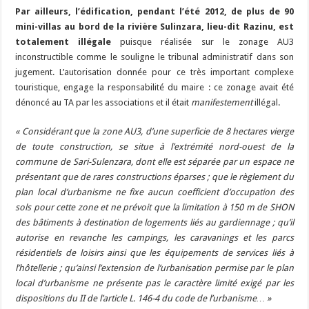
Par ailleurs, l’édification, pendant l’été 2012, de plus de 90
mini-villas au bord de la rivière Sulinzara, lieu-dit Razinu, est
totalement illégale
puisque réalisée sur le zonage AU3
inconstructible comme le souligne le tribunal administratif dans son
jugement. L’autorisation donnée pour ce très important complexe
touristique, engage la responsabilité du maire : ce zonage avait été
dénoncé au TA par les associations et il était
manifestement
illégal.
« Considérant que la zone AU3, d’une superficie de 8 hectares vierge
de toute construction, se situe à l’extrémité nord-ouest de la
commune de Sari-Sulenzara, dont elle est séparée par un espace ne
présentant que de rares constructions éparses ; que le règlement du
plan local d’urbanisme ne fixe aucun coefficient d’occupation des
sols pour cette zone et ne prévoit que la limitation à 150 m de SHON
des bâtiments à destination de logements liés au gardiennage ; qu’il
autorise en revanche les campings, les caravanings et les parcs
résidentiels de loisirs ainsi que les équipements de services liés à
l’hôtellerie ; qu’ainsi l’extension de l’urbanisation permise par le plan
local d’urbanisme ne présente pas le caractère limité exigé par les
dispositions du II de l’article L. 146-4 du code de l’urbanisme… »