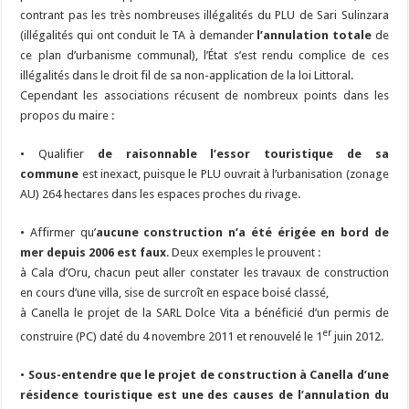
contrant pas les très nombreuses illégalités du PLU de Sari Sulinzara
(illégalités qui ont conduit le TA à demander
l’annulation totale
de
ce plan d’urbanisme communal), l’État s’est rendu complice de ces
illégalités dans le droit fil de sa non-application de la loi Littoral.
Cependant les associations récusent de nombreux points dans les
propos du maire :
• Qualifier
de raisonnable l’essor touristique de sa
commune
est inexact, puisque le PLU ouvrait à l’urbanisation (zonage
AU) 264 hectares dans les espaces proches du rivage.
• Affirmer qu’
aucune
construction n’a été érigée en bord de
mer depuis 2006 est faux
. Deux exemples le prouvent :
à Cala d’Oru, chacun peut aller constater les travaux de construction
en cours d’une villa, sise de surcroît en espace boisé classé,
à Canella le projet de la SARL Dolce Vita a bénéficié d’un permis de
er
construire (PC) daté du 4 novembre 2011 et renouvelé le 1
juin 2012.
•
Sous-entendre que le projet de construction à Canella d’une
résidence touristique est une des causes de l’annulation du