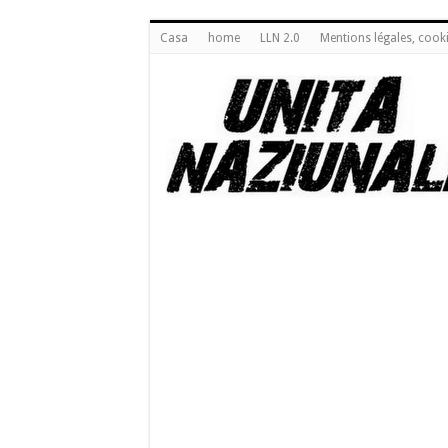
Casa
home
LLN 2.0
Mentions légales, cook