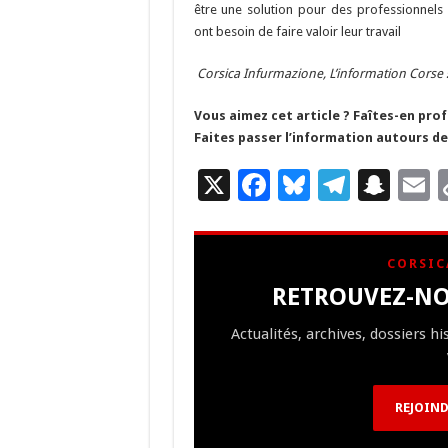
être une solution pour des professionnels
k
at
ont besoin de faire valoir leur travail
Corsica Infurmazione,
L’information Corse
Vous aimez cet article ? Faîtes-en prof
Faites passer l’information autours de 
X
F
Bl
T
S
E
ac
u
el
n
e
es
e
a
a
CORSIC
b
ky
gr
p
l
RETROUVEZ-NO
o
a
c
Actualités, archives, dossiers h
o
m
h
k
at
REJOIND