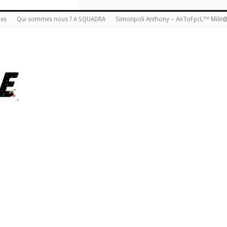
ies
Qui sommes nous ? A SQUADRA
Simonpoli Anthony – AnToFpcL™ Milit