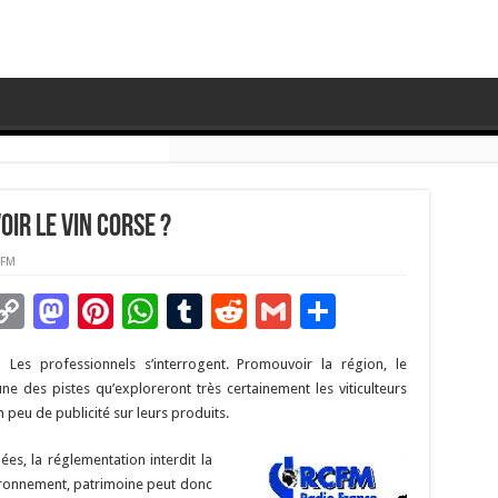
r le vin corse ?
FM
C
M
Pi
W
T
R
G
P
m
o
as
nt
h
u
e
m
ar
?
Les professionnels s’interrogent. Promouvoir la région, le
i
p
to
er
at
m
d
ai
ta
une des pistes qu’exploreront très certainement les viticulteurs
y
d
es
sA
bl
di
l
g
n peu de publicité sur leurs produits.
Li
o
t
p
r
t
er
es, la réglementation interdit la
n
n
p
vironnement, patrimoine peut donc