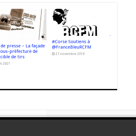
#Corse Soutiens à
 de presse – La façade
@FranceBleuRCFM
sous-préfecture de
27 novembre 2019
cible de tirs
il 2021