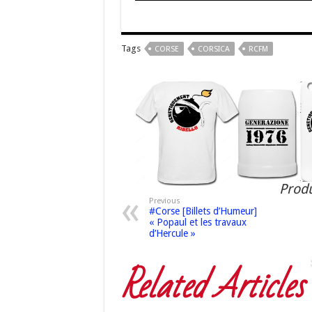
Tags
CORSE
CORSICA
RCFM
Produ
Previous
#Corse [Billets d’Humeur]
« Popaul et les travaux
d’Hercule »
Related Articles