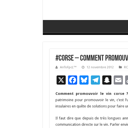
#Corse – Comment promouvoi
AnToFpcL™
12 novembre 2012
RC
X
F
Bl
T
S
E
ac
u
el
n
Comment promouvoir le vin corse 
e
es
e
a
a
patrimoine pour promouvoir le vin, c’est l’
b
ky
gr
p
l
insulaires en quête de solutions pour faire u
o
a
c
Il faut dire que depuis de très longues anné
o
m
h
communication directe sur le vin. Parler en