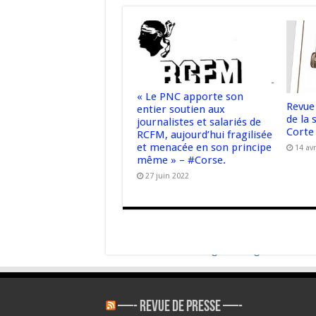
« Le PNC apporte son
Revue
entier soutien aux
de la 
journalistes et salariés de
Corte 
RCFM, aujourd’hui fragilisée
et menacée en son principe
14 avr
même » – #Corse.
27 juin 2022
—- REVUE DE PRESSE —-