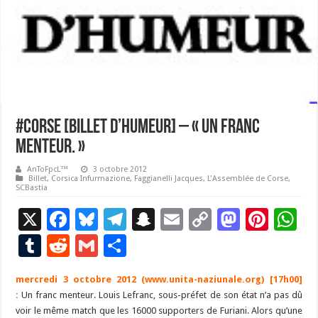
#Corse [Billet d’Humeur] – « Un franc
menteur. »
AnToFpcL™
3 octobre 2012
Billet
,
Corsica Infurmazione
,
Faggianelli Jacques
,
L'Assemblée de Corse
,
SCBastia
X
F
Bl
T
S
E
C
M
Pi
W
ac
u
el
n
m
o
as
nt
h
T
R
G
P
e
es
e
a
ai
p
to
er
at
u
e
m
ar
mercredi 3 octobre 2012 (
b
ky
gr
www.unita-naziunale.org
p
l
y
d
) [17h00]
es
s
m
d
ai
ta
:
Un franc menteur. Louis Lefranc, sous-préfet de son état n’a pas dû
o
a
c
Li
o
t
p
bl
di
l
g
voir le même match que les 16000 supporters de Furiani. Alors qu’une