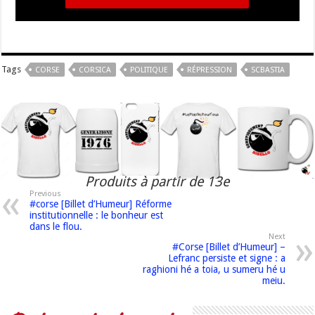
Tags
CORSE
CORSICA
POLITIQUE
RÉPRESSION
SCBASTIA
Produits à partir de 13e
Previous
#corse [Billet d’Humeur] Réforme
institutionnelle : le bonheur est
dans le flou.
Next
#Corse [Billet d’Humeur] –
Lefranc persiste et signe : a
raghioni hé a toia, u sumeru hé u
meiu.