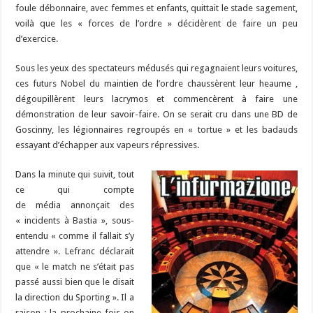
o
m
h
n
n
p
foule débonnaire, avec femmes et enfants, quittait le stade sagement,
r
t
er
voilà que les « forces de l’ordre » décidèrent de faire un peu
k
at
k
d’exercice.
Sous les yeux des spectateurs médusés qui regagnaient leurs voitures,
ces futurs Nobel du maintien de l’ordre chaussèrent leur heaume ,
dégoupillèrent leurs lacrymos et commencèrent à faire une
démonstration de leur savoir-faire. On se serait cru dans une BD de
Goscinny, les légionnaires regroupés en « tortue » et les badauds
essayant d’échapper aux vapeurs répressives.
Dans la minute qui suivit, tout
ce qui compte
de média annonçait des
« incidents à Bastia », sous-
entendu « comme il fallait s’y
attendre ». Lefranc déclarait
que « le match ne s’était pas
passé aussi bien que le disait
la direction du Sporting ». Il a
raison : la prochaine fois on