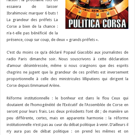
essaiera de laisser
Ibrahimovic marquer 6 buts !
La grandeur des préfets La
Corse a bien de la chance :
n’a-t-elle pas bénéficié de la
présence, coup sur coup, de deux « grands préfets ».
C’est du moins ce qu’a déclaré Popaul Giacobbi aux journalistes de
radio Paris dimanche soir. Nous souscrivons à cette déclaration
d’amour désintéressée, même si nous craignons que des esprits
chagrins ne jugent que la grandeur de ces préfets est inversement
proportionnelle à celle des ministricules lilliputiens qui dirigent la
Corse depuis Emmanuel Arène.
Réforme institutionnelle : le bonheur est dans le flou Ceux qui
doutaient de l’homogénéité de l’Exécutif de l’Assemblée de Corse en
seront pour leurs frais. Les deux présidents l’ont dit ; de manière un
peu différente, certes, mais en apparente harmonie : la réforme
institutionnelle n’est pas au cœur du débat politique à venir. D’ailleurs il
n’y aura pas de débat politique : on prend les mêmes et on