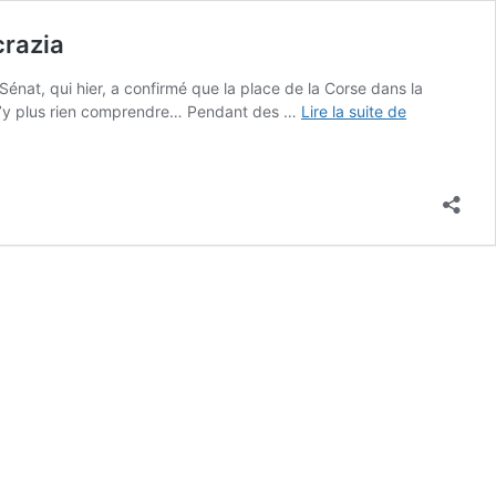
crazia
Sénat, qui hier, a confirmé que la place de la Corse dans la
Selon
A n’y plus rien comprendre… Pendant des …
Lire la suite de
Gérard
Larcher,
« pour
la
#Corse,
ce
sera
l’article
72 »
Punte
è
basta
#demucrazi