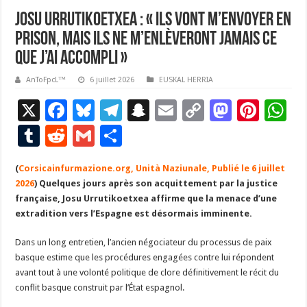
Josu Urrutikoetxea : « Ils vont m’envoyer en
prison, mais ils ne m’enlèveront jamais ce
que j’ai accompli »
AnToFpcL™
6 juillet 2026
EUSKAL HERRIA
X
F
Bl
T
S
E
C
M
Pi
W
ac
u
el
n
m
o
as
nt
h
T
R
G
P
e
es
e
a
ai
p
to
er
at
u
e
m
ar
(
Corsicainfurmazione.org, Unità Naziunale, Publié le 6 juillet
b
ky
gr
p
l
y
d
es
s
m
d
ai
ta
2026
) Quelques jours après son acquittement par la justice
o
a
c
Li
o
t
p
bl
di
l
g
française, Josu Urrutikoetxea affirme que la menace d’une
o
m
h
n
n
p
extradition vers l’Espagne est désormais imminente.
r
t
er
k
at
k
Dans un long entretien, l’ancien négociateur du processus de paix
basque estime que les procédures engagées contre lui répondent
avant tout à une volonté politique de clore définitivement le récit du
conflit basque construit par l’État espagnol.