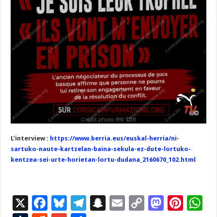
L’interview :
https://www.berria.eus/euskal-herria/n
i
-
sartuko-naute-kartzelan-baina-sekula-ez-dute-lortuko-
kentzea-sei-urte-horietan-lortu-dudana_2160670_102.html
X
F
Bl
T
S
E
C
M
Pi
W