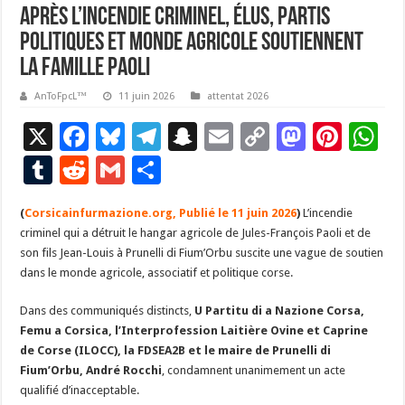
Après l’incendie criminel, élus, partis
politiques et monde agricole soutiennent
la famille Paoli
AnToFpcL™
11 juin 2026
attentat 2026
X
F
Bl
T
S
E
C
M
Pi
W
ac
u
el
n
m
o
as
nt
h
T
R
G
P
e
es
e
a
ai
p
to
er
at
u
e
m
ar
(
Corsicainfurmazione.org, Publié le 11 juin 2026
b
ky
gr
p
l
y
)
L’incendie
d
es
s
m
d
ai
ta
criminel qui a détruit le hangar agricole de Jules-François Paoli et de
o
a
c
Li
o
t
p
bl
di
l
g
son fils Jean-Louis à Prunelli di Fium’Orbu suscite une vague de soutien
o
m
h
n
n
p
dans le monde agricole, associatif et politique corse.
r
t
er
k
at
k
Dans des communiqués distincts,
U Partitu di a Nazione Corsa,
Femu a Corsica, l’Interprofession Laitière Ovine et Caprine
de Corse (ILOCC), la FDSEA2B et le maire de Prunelli di
Fium’Orbu, André Rocchi
, condamnent unanimement un acte
qualifié d’inacceptable.