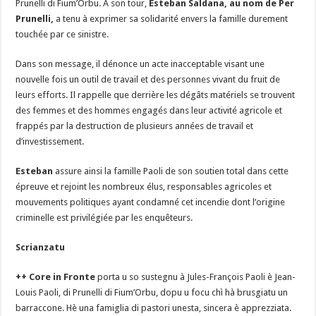
Prunelli di Fium’Orbu. À son tour,
Esteban Saldana, au nom de Per
Prunelli,
a tenu à exprimer sa solidarité envers la famille durement
touchée par ce sinistre.
Dans son message, il dénonce un acte inacceptable visant une
nouvelle fois un outil de travail et des personnes vivant du fruit de
leurs efforts. Il rappelle que derrière les dégâts matériels se trouvent
des femmes et des hommes engagés dans leur activité agricole et
frappés par la destruction de plusieurs années de travail et
d’investissement.
Esteban
assure ainsi la famille Paoli de son soutien total dans cette
épreuve et rejoint les nombreux élus, responsables agricoles et
mouvements politiques ayant condamné cet incendie dont l’origine
criminelle est privilégiée par les enquêteurs.
Scrianzatu
++ Core in Fronte
porta u so sustegnu à Jules-François Paoli è Jean-
Louis Paoli, di Prunelli di Fium’Orbu, dopu u focu chì hà brusgiatu un
barraccone. Hè una famiglia di pastori unesta, sincera è apprezziata.