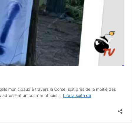
ils municipaux à travers la Corse, soit près de la moitié des
« Une
u adressent un courrier officiel …
Lire la suite de
mobilisation
territoriale
inédite
autour
de