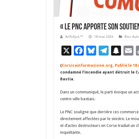
« Le PNC apporte son soutien
AnToFpcL™
18 mai 2026
Bloc Aut
X
F
Bl
T
S
E
ac
u
el
n
(
Corsicainfurmazione.org, Publié le 18
e
es
e
a
a
condamné l’incendie ayant détruit le C
b
ky
gr
p
l
Bastia.
o
a
c
Dans un communiqué, le parti évoque un act
o
m
h
centre-ville bastiais.
k
at
Le PNC souligne que derrière ces commerces 
directement affectées par le sinistre. Le mo
et d’actes destructeurs en Corse traduit un c
inquiétante.