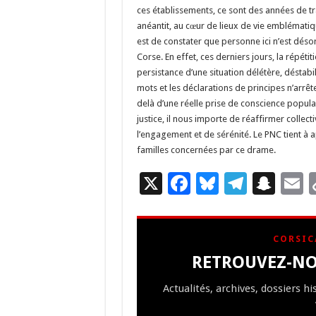
ces établissements, ce sont des années de tra
anéantit, au cœur de lieux de vie emblématique
est de constater que personne ici n’est désorm
Corse. En effet, ces derniers jours, la répétit
persistance d’une situation délétère, déstab
mots et les déclarations de principes n’arrête
delà d’une réelle prise de conscience populai
justice, il nous importe de réaffirmer collec
l’engagement et de sérénité. Le PNC tient à a
familles concernées par ce drame.
X
F
Bl
T
S
E
ac
u
el
n
e
es
e
a
a
CORSIC
b
ky
gr
p
l
RETROUVEZ-NO
o
a
c
Actualités, archives, dossiers h
o
m
h