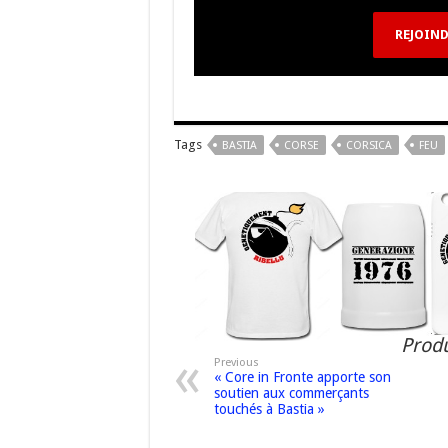
k
at
REJOIND
Tags
BASTIA
CORSE
CORSICA
FEU
Produ
Previous
« Core in Fronte apporte son
soutien aux commerçants
touchés à Bastia »