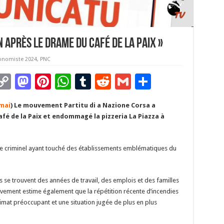
 après le drame du Café de la Paix »
onomiste 2024
,
PNC
C
M
Pi
W
T
R
G
P
m
o
as
nt
h
u
e
m
ar
 mai
) Le mouvement Partitu di a Nazione Corsa a
i
p
to
er
at
m
d
ai
ta
afé de la Paix et endommagé la pizzeria La Piazza à
y
d
es
sA
bl
di
l
g
Li
o
t
p
r
t
er
e criminel ayant touché des établissements emblématiques du
n
n
p
k
se trouvent des années de travail, des emplois et des familles
uvement estime également que la répétition récente d’incendies
limat préoccupant et une situation jugée de plus en plus