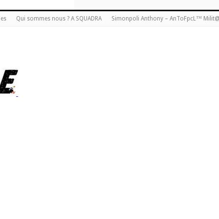
ies
Qui sommes nous ? A SQUADRA
Simonpoli Anthony – AnToFpcL™ Milit