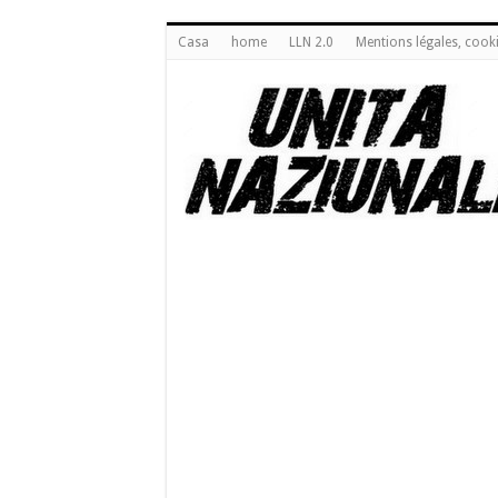
Casa
home
LLN 2.0
Mentions légales, cook