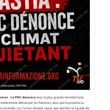
sérer : Le PNC dénonce
avec la plus grande fermeté l’acte
, entièrement détruit par les flammes, ainsi que la pizzeria La
ncendie. Les Corses doivent savoir que derrière la façade de