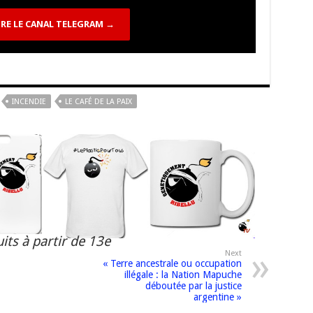
k
RE LE CANAL TELEGRAM →
INCENDIE
LE CAFÉ DE LA PAIX
its à partir de 13e
Next
« Terre ancestrale ou occupation
illégale : la Nation Mapuche
déboutée par la justice
argentine »