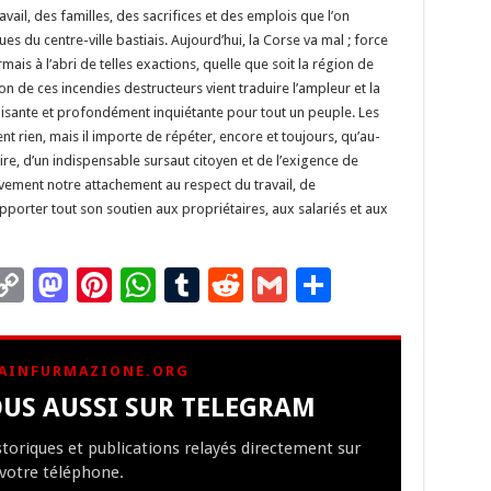
vail, des familles, des sacrifices et des emplois que l’on
s du centre-ville bastiais. Aujourd’hui, la Corse va mal ; force
ais à l’abri de telles exactions, quelle que soit la région de
ion de ces incendies destructeurs vient traduire l’ampleur et la
ilisante et profondément inquiétante pour tout un peuple. Les
nt rien, mais il importe de répéter, encore et toujours, qu’au-
re, d’un indispensable sursaut citoyen et de l’exigence de
tivement notre attachement au respect du travail, de
pporter tout son soutien aux propriétaires, aux salariés et aux
C
M
Pi
W
T
R
G
P
m
o
as
nt
h
u
e
m
ar
i
p
to
er
at
m
d
ai
ta
AINFURMAZIONE.ORG
y
d
es
sA
bl
di
l
g
US AUSSI SUR TELEGRAM
Li
o
t
p
r
t
er
istoriques et publications relayés directement sur
n
n
p
votre téléphone.