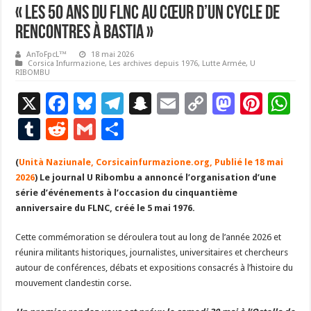
« Les 50 ans du FLNC au cœur d’un cycle de
rencontres à Bastia »
AnToFpcL™
18 mai 2026
Corsica Infurmazione
,
Les archives depuis 1976
,
Lutte Armée
,
U
RIBOMBU
X
F
Bl
T
S
E
C
M
Pi
W
ac
u
el
n
m
o
as
nt
h
T
R
G
P
e
es
e
a
ai
p
to
er
at
u
e
m
ar
(
Unità Naziunale, Corsicainfurmazione.org, Publié le 18 mai
b
ky
gr
p
l
y
d
es
s
m
d
ai
ta
2026
) Le journal U Ribombu a annoncé l’organisation d’une
o
a
c
Li
o
t
p
bl
di
l
g
série d’événements à l’occasion du cinquantième
o
m
h
n
n
p
anniversaire du FLNC, créé le 5 mai 1976.
r
t
er
k
at
k
Cette commémoration se déroulera tout au long de l’année 2026 et
réunira militants historiques, journalistes, universitaires et chercheurs
autour de conférences, débats et expositions consacrés à l’histoire du
mouvement clandestin corse.