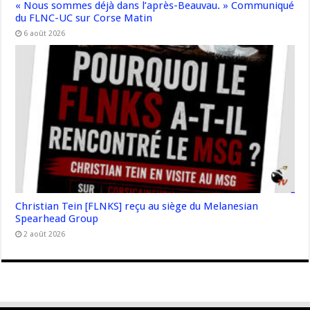
« Nous sommes déjà dans l’après-Beauvau. » Communiqué
du FLNC-UC sur Corse Matin
6 août 2026
Christian Tein [FLNKS] reçu au siège du Melanesian
Spearhead Group
2 août 2026