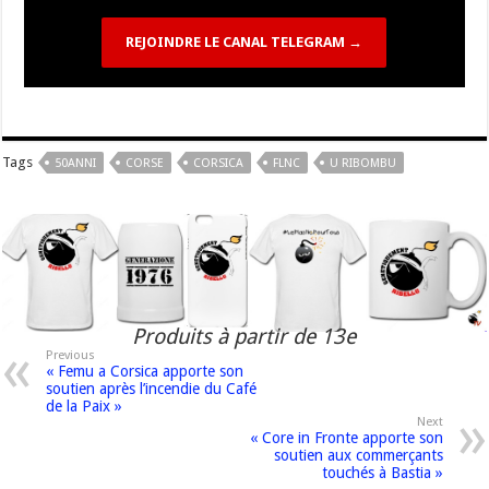
REJOINDRE LE CANAL TELEGRAM →
Tags
50ANNI
CORSE
CORSICA
FLNC
U RIBOMBU
Produits à partir de 13e
Previous
« Femu a Corsica apporte son
soutien après l’incendie du Café
de la Paix »
Next
« Core in Fronte apporte son
soutien aux commerçants
touchés à Bastia »