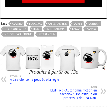
Tags
ACCORD
BOUGIVAL
CHRISTIAN TEIN
CORSE
CORSICA
DÉCOLONISATION
FLNKS
INTERNATIONAL
KANAK
KANAKY
NOUVELLE-CALÉDONIE
RÉFÉRENDUM
Produits à partir de 13e
Previous
« La violence ne peut être la règle
»
Next
L’Edi’Tò : «Autonomie, fiction en
faction» : Une critique du
processus de Beauvau.