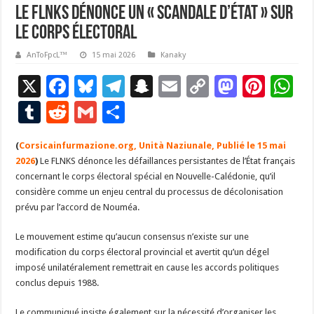
Le FLNKS dénonce un « scandale d’État » sur
le corps électoral
AnToFpcL™
15 mai 2026
Kanaky
X
F
Bl
T
S
E
C
M
Pi
W
ac
u
el
n
m
o
as
nt
h
T
R
G
P
e
es
e
a
ai
p
to
er
at
u
e
m
ar
(
Corsicainfurmazione.org, Unità Naziunale, Publié le 15 mai
b
ky
gr
p
l
y
d
es
s
m
d
ai
ta
2026
)
Le FLNKS dénonce les défaillances persistantes de l’État français
o
a
c
Li
o
t
p
bl
di
l
g
concernant le corps électoral spécial en Nouvelle-Calédonie, qu’il
o
m
h
n
n
p
considère comme un enjeu central du processus de décolonisation
r
t
er
prévu par l’accord de Nouméa.
k
at
k
Le mouvement estime qu’aucun consensus n’existe sur une
modification du corps électoral provincial et avertit qu’un dégel
imposé unilatéralement remettrait en cause les accords politiques
conclus depuis 1988.
Le communiqué insiste également sur la nécessité d’organiser les