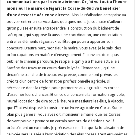
communications par la voie aérienne. Or j’ai vu tout à l’heure
monsieur le maire de Figari ; la Corse-du-Sud va bénéficier
d’une desserte aérienne directe
. Ainsi la réalisation entreprise va
pouvoir entrer en service dans quelques mois. Je souhaite d’ailleurs
qu’on puisse ensuite entreprendre la construction du bâtiment de
l’aéroport, qui suppose là aussi une coordination, une concertation
entre les éléments régionaux et l’État qui pourra apporter son
concours. D’autre part, monsieur le maire, vous avez, je le sais, des
préoccupations en matière d’enseignement. Il convient de ne pas
oublier le chemin parcouru. Je rappelle qu’il y a à l’heure actuelle à
Sartène des travaux en cours dans le lycée Clemenceau, qu’une
deuxième tranche de travaux est prévue, comme sont prévus les
crédits d’un centre de formation professionnelle agricole, si
nécessaire dans la région pour permettre aux agriculteurs corses
d’assumer leurs chances. Et en ce qui concerne la formation agricole,
j’aurai l’occasion de dire tout à l’heure à messieurs les élus, à Ajaccio,
que l’État est disposé à construire un lycée agricole en Corse. Sur le
plan plus général, vous avez dit, monsieur le maire, que les Corses
doivent pouvoir prendre un certain nombre de décisions. Voilà
précisément un exemple. Je préciserai en effet que la localisation de
ce lycée sera laissée à l’appréciation des élus corses. C’est eux-mêmes