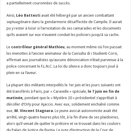
a partiellement couronnées de succès.
Ainsi,
Léo Battesti
avait été hébergé par un ancien combattant
septuagénaire dans la gendarmerie désaffectée de Campile. Il aurait
pu y rester à loisir si l’arrestation de ses camarades et les documents
qu’ils avaient sur eux n’avaient conduit les policiers jusqu’à sa cache.
Le
contrôleur général Mathieu
, au moment même où l’on passait
les menottes à l’ancien animateur de la Cunsulta di i Studienti Corsi,
affirmait aux journalistes qu’aucune dénonciation n’était parvenue à la
police concernant le F.L.N.C. La loi du silence a donc toujours joué à
plein en sa faveur.
La plupart des militants interpellés le 1er juin et les jours suivants ont
été transférés à Paris, par « Caravelle » spéciale,
le 7 juin en fin de
matinée,
pendant que le « Mystère 20 » présidentiel s’apprêtait à
décoller d’Orly pour Ajaccio. Avec eux, solidement enchaîné comme
eux,
M. Vincent Stagnara
. Le jeune avocat autonomiste avait été
arrêté, vingt-quatre heures plus tôt, à la fin d’une de ses plaidoiries,
alors qu’il venait de quitter le prétoire et se trouvait dans les couloirs
du Palais de Justice de Bastia. Le juge d’instruction de la Cour de