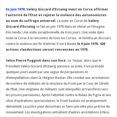
En juin 1978
,
Valéry Giscard d’Estaing vient en Corse affirmer
l’autorité de l’État et rejeter la violence des autonomistes
au nom du suffrage universel
. La visite en Corse de
Valéry
Giscard d’Estaing
se fait en juin 1978 dans un climat on l’imagine
très tendu. Une visite exceptionnelle de trois jours. Une visite dans
toute la Corse à la rencontre de tous les Corses. et tiendra un discours
contre la violence (en fin d’article) Il est à Bastia
le 9 juin 1978. 428
actions clandestines seront rencensées en 1978.
Selon Pierre Poggioli dans son livre
: Le 1erjuin, alors que le
Président Valéry Giscard d’Estaing annonce sa visite, il est précédé
quelques jours avant par une vague de perquisitions et
d’interpellations dans la «Région Bastia». Elle conduit aux arrestations
de nombre de militants de la structure du Front par la Cour de Sûreté
de l’Etat. Une vingtaine de militants sont interpellés et transférés vers
les prisons parisiennes. Après l’attentat contre le Relais de Pigna et une
série d’opérations spectaculaires, le Front bastiais est pratiquement
démantelé. La police peut désormais se faire une idée plus précise du
mouvement. Les investigations entraînent d’autres arrestations à Nice,