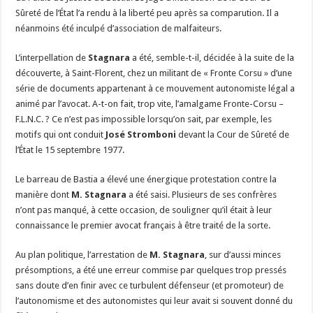
Sûreté de l’État l’a rendu à la liberté peu après sa comparution. Il a
néanmoins été inculpé d’association de malfaiteurs.
L’interpellation de
Stagnara
a été, semble-t-il, décidée à la suite de la
découverte, à Saint-Florent, chez un militant de « Fronte Corsu » d’une
série de documents appartenant à ce mouvement autonomiste légal a
animé par l’avocat. A-t-on fait, trop vite, l’amalgame Fronte-Corsu –
F.L.N.C. ? Ce n’est pas impossible lorsqu’on sait, par exemple, les
motifs qui ont conduit
José Stromboni
devant la Cour de Sûreté de
l’État le 15 septembre 1977.
Le barreau de Bastia a élevé une énergique protestation contre la
manière dont
M. Stagnara
a été saisi. Plusieurs de ses confrères
n’ont pas manqué, à cette occasion, de souligner qu’il était à leur
connaissance le premier avocat français à être traité de la sorte.
Au plan politique, l’arrestation de
M. Stagnara
, sur d’aussi minces
présomptions, a été une erreur commise par quelques trop pressés
sans doute d’en finir avec ce turbulent défenseur (et promoteur) de
l’autonomisme et des autonomistes qui leur avait si souvent donné du