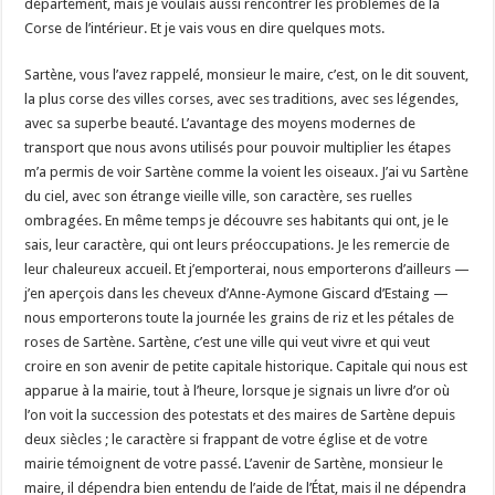
département, mais je voulais aussi rencontrer les problèmes de la
Corse de l’intérieur. Et je vais vous en dire quelques mots.
Sartène, vous l’avez rappelé, monsieur le maire, c’est, on le dit souvent,
la plus corse des villes corses, avec ses traditions, avec ses légendes,
avec sa superbe beauté. L’avantage des moyens modernes de
transport que nous avons utilisés pour pouvoir multiplier les étapes
m’a permis de voir Sartène comme la voient les oiseaux. J’ai vu Sartène
du ciel, avec son étrange vieille ville, son caractère, ses ruelles
ombragées. En même temps je découvre ses habitants qui ont, je le
sais, leur caractère, qui ont leurs préoccupations. Je les remercie de
leur chaleureux accueil. Et j’emporterai, nous emporterons d’ailleurs —
j’en aperçois dans les cheveux d’Anne-Aymone Giscard d’Estaing —
nous emporterons toute la journée les grains de riz et les pétales de
roses de Sartène. Sartène, c’est une ville qui veut vivre et qui veut
croire en son avenir de petite capitale historique. Capitale qui nous est
apparue à la mairie, tout à l’heure, lorsque je signais un livre d’or où
l’on voit la succession des potestats et des maires de Sartène depuis
deux siècles ; le caractère si frappant de votre église et de votre
mairie témoignent de votre passé. L’avenir de Sartène, monsieur le
maire, il dépendra bien entendu de l’aide de l’État, mais il ne dépendra