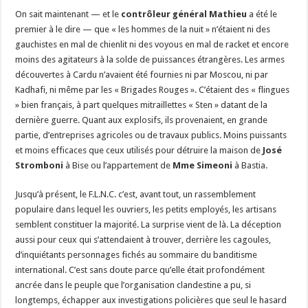
On sait maintenant — et le
contrôleur général Mathieu
a été le
premier à le dire — que « les hommes de la nuit » n’étaient ni des
gauchistes en mal de chienlit ni des voyous en mal de racket et encore
moins des agitateurs à la solde de puissances étrangères. Les armes
découvertes à Cardu n’avaient été fournies ni par Moscou, ni par
Kadhafi, ni même par les « Brigades Rouges ». C’étaient des « flingues
» bien français, à part quelques mitraillettes « Sten » datant de la
dernière guerre. Quant aux explosifs, ils provenaient, en grande
partie, d’entreprises agricoles ou de travaux publics. Moins puissants
et moins efficaces que ceux utilisés pour détruire la maison de
José
Stromboni
à Bise ou l’appartement de
Mme Simeoni
à Bastia.
Jusqu’à présent, le F.L.N.C. c’est, avant tout, un rassemblement
populaire dans lequel les ouvriers, les petits employés, les artisans
semblent constituer la majorité. La surprise vient de là. La déception
aussi pour ceux qui s’attendaient à trouver, derrière les cagoules,
d’inquiétants personnages fichés au sommaire du banditisme
international. C’est sans doute parce qu’elle était profondément
ancrée dans le peuple que l’organisation clandestine a pu, si
longtemps, échapper aux investigations policières que seul le hasard