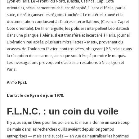
Lyon et Paris. Le «Front» du Nord, (Bastia, Casinca, Cap, Côte
orientale), sérieusement touché, est décapité. Il sera difficile, par la
suite, de réorganiser les régions touchées. Le matériel trouvé et la
documentation conduisent à d’autres interpellations, (Casinca, Cap et
Côte orientale). De fil en aiguille, les policiers interpellent Léo Battesti
dans une planque à Aléria. Il est transféré et incarcéré à Paris. Journal
Libération Peu après, plusieurs mitraillettes « Matt», provenant du
«casse» de Toulon en février, sont trouvées, obligeant J.P.S, relais dans
la réception de ces armes, ainsi que son frère, à prendre le maquis.
Les investigations provoquent d’autres arrestations à Nice, Lyon et
Paris.
AnTo FpcL
L’article de Kyrn de juin 1978.
F.L.N.C. : un coin du voile
Il y a, aussi, un Dieu pour les policiers. Et il leur a donné un sacré coup
de main dans les recherches qu’ils avaient depuis longtemps
entreprises — mais sans succès — en vue de neutraliser les hommes