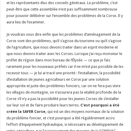
et les représentants élus des conseils généraux. Le problème, c’est
peut-être que cette assemblée n’est pas suffisamment nombreuse
pour pouvoir délibérer sur l’ensemble des problèmes de la Corse. Il y
aura lieu de l’examiner.
Je voudrais vous dire enfin que les problèmes d’aménagement de la
Corse sont des problèmes, qu’il s’agisse du tourisme ou qu’il s’agisse
de l’agriculture, que nous devons traiter dans un esprit moderne et
que nous devons traiter avec les Corses. Lorsque j’ai reçu monsieur le
préfet de région dans mon bureau de l’Élysée — ce que je fais
rarement pour les nouveaux préfets car il ne m’est pas possible de les
recevoir tous — je lui ai tracé une priorité : l’installation, la possibilité
d’installation de jeunes agriculteurs en Corse par une solution
appropriée et juste des problèmes fonciers, car on ne fera pas vivre
les villages de montagne, on n’assurera pas la vitalité profonde de la
Corse s’il n’y a pas la possibilité pour les jeunes Corses de s’installer
sur leur sol et de faire produire leurs terres.
C’est pourquoi a été
créée la SAFER Corse,
qui est un des moyens normaux de la solution
du problème foncier, et c’est pourquoi a été régulièrement accru
l’effort d’équipement hydraulique, si nécessaire au développement de
votre agriculture, par l’accroissement des moyens de la SOMIVAC.