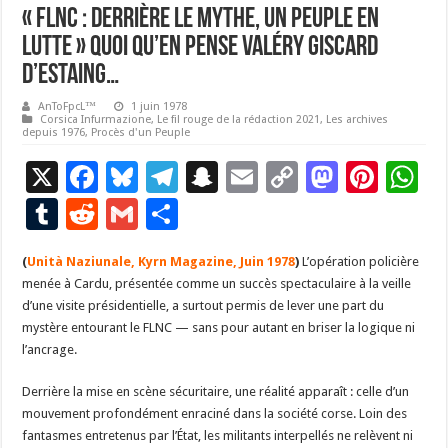
« FLNC : derrière le mythe, un peuple en
lutte » quoi qu’en pense Valéry Giscard
d’Estaing…
AnToFpcL™
1 juin 1978
Corsica Infurmazione
,
Le fil rouge de la rédaction 2021
,
Les archives
depuis 1976
,
Procès d'un Peuple
X
F
Bl
T
S
E
C
M
Pi
W
ac
u
el
n
m
o
as
nt
h
T
R
G
P
e
es
e
a
ai
p
to
er
at
u
e
m
ar
(
Unità Naziunale, Kyrn Magazine, Juin 1978
b
ky
gr
p
l
)
y
L’opération policière
d
es
s
m
d
ai
ta
menée à Cardu, présentée comme un succès spectaculaire à la veille
o
a
c
Li
o
t
p
bl
di
l
g
d’une visite présidentielle, a surtout permis de lever une part du
o
m
h
n
n
p
mystère entourant le FLNC — sans pour autant en briser la logique ni
r
t
er
l’ancrage.
k
at
k
Derrière la mise en scène sécuritaire, une réalité apparaît : celle d’un
mouvement profondément enraciné dans la société corse. Loin des
fantasmes entretenus par l’État, les militants interpellés ne relèvent ni