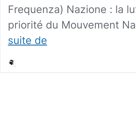
Frequenza) Nazione : la lu
priorité du Mouvement Na
Revue
suite de
de
presse
–
« A
Droga
FORA »,
Nazione
occupe
le
terrain
–
#Corse