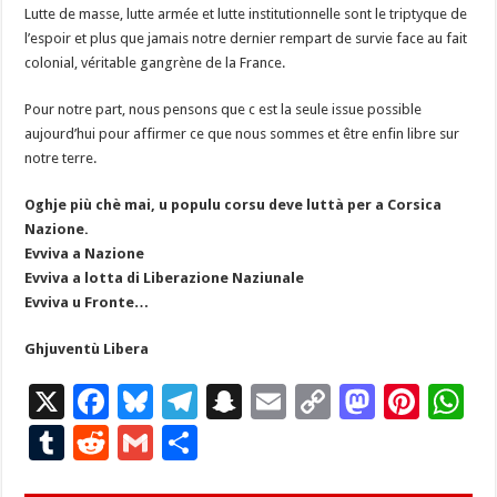
Lutte de masse, lutte armée et lutte institutionnelle sont le triptyque de
l’espoir et plus que jamais notre dernier rempart de survie face au fait
colonial, véritable gangrène de la France.
Pour notre part, nous pensons que c est la seule issue possible
aujourd’hui pour affirmer ce que nous sommes et être enfin libre sur
notre terre.
Oghje più chè mai, u populu corsu deve luttà per a Corsica
Nazione.
Evviva a Nazione
Evviva a lotta di Liberazione Naziunale
Evviva u Fronte…
Ghjuventù Libera
X
F
Bl
T
S
E
C
M
Pi
W
ac
u
el
n
m
o
as
nt
h
T
R
G
P
e
es
e
a
ai
p
to
er
at
u
e
m
ar