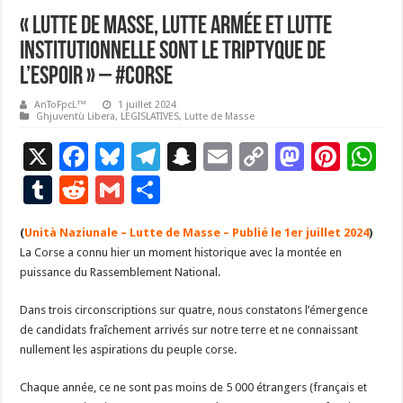
« Lutte de masse, lutte armée et lutte
institutionnelle sont le triptyque de
l’espoir » – #Corse
AnToFpcL™
1 juillet 2024
Ghjuventù Libera
,
LEGISLATIVES
,
Lutte de Masse
X
F
Bl
T
S
E
C
M
Pi
W
ac
u
el
n
m
o
as
nt
h
T
R
G
P
e
es
e
a
ai
p
to
er
at
u
e
m
ar
(
Unità Naziunale – Lutte de Masse – Publié le 1er juillet 2024
b
ky
gr
p
l
y
d
es
)
s
m
d
ai
ta
La Corse a connu hier un moment historique avec la montée en
o
a
c
Li
o
t
p
bl
di
l
g
puissance du Rassemblement National.
o
m
h
n
n
p
r
t
er
Dans trois circonscriptions sur quatre, nous constatons l’émergence
k
at
k
de candidats fraîchement arrivés sur notre terre et ne connaissant
nullement les aspirations du peuple corse.
Chaque année, ce ne sont pas moins de 5 000 étrangers (français et