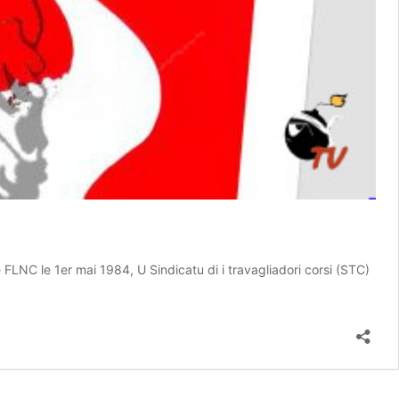
FLNC le 1er mai 1984, U Sindicatu di i travagliadori corsi (STC)
evue
e
resse
0