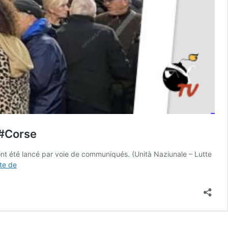
 #Corse
nt été lancé par voie de communiqués. (Unità Naziunale – Lutte
Nouveau
ite de
rassemblement
ce
vendredi
soir
en