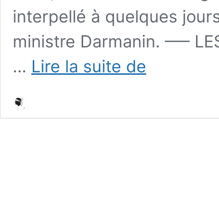
interpellé à quelques jou
ministre Darmanin. —– LE
Interpellation
…
Lire la suite de
de
Pierre
Paoli,
militant
de
Corsica
Libera,
à
quelques
jours
de
la
visite
du
Ministre