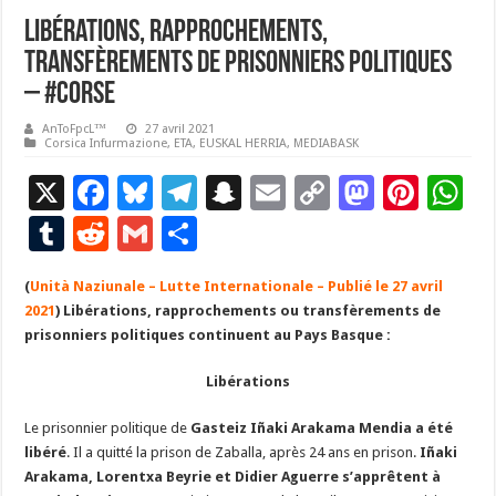
Libérations, rapprochements,
transfèrements de prisonniers politiques
– #Corse
AnToFpcL™
27 avril 2021
Corsica Infurmazione
,
ETA
,
EUSKAL HERRIA
,
MEDIABASK
X
F
Bl
T
S
E
C
M
Pi
W
ac
u
el
n
m
o
as
nt
h
T
R
G
P
e
es
e
a
ai
p
to
er
at
u
e
m
ar
(
Unità Naziunale – Lutte Internationale – Publié le 27 avril
b
ky
gr
p
l
y
d
es
s
m
d
ai
ta
2021
)
Libérations, rapprochements ou transfèrements de
o
a
c
Li
o
t
p
bl
di
l
g
prisonniers politiques continuent au Pays Basque :
o
m
h
n
n
p
r
t
er
Libérations
k
at
k
Le prisonnier politique de
Gasteiz Iñaki Arakama Mendia a été
libéré
. Il a quitté la prison de Zaballa, après 24 ans en prison.
Iñaki
Arakama, Lorentxa Beyrie et Didier Aguerre s’apprêtent à