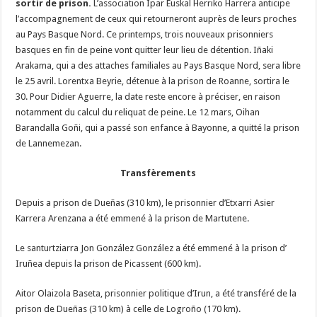
sortir de prison.
L’association Ipar Euskal Herriko Harrera anticipe
l’accompagnement de ceux qui retourneront auprès de leurs proches
au Pays Basque Nord. Ce printemps, trois nouveaux prisonniers
basques en fin de peine vont quitter leur lieu de détention. Iñaki
Arakama, qui a des attaches familiales au Pays Basque Nord, sera libre
le 25 avril. Lorentxa Beyrie, détenue à la prison de Roanne, sortira le
30. Pour Didier Aguerre, la date reste encore à préciser, en raison
notamment du calcul du reliquat de peine. Le 12 mars, Oihan
Barandalla Goñi, qui a passé son enfance à Bayonne, a quitté la prison
de Lannemezan.
Transfèrements
Depuis a prison de Dueñas (310 km), le prisonnier d’Etxarri Asier
Karrera Arenzana a été emmené à la prison de Martutene.
Le santurtziarra Jon González González a été emmené à la prison d’
Iruñea depuis la prison de Picassent (600 km).
Aitor Olaizola Baseta, prisonnier politique d’Irun, a été transféré de la
prison de Dueñas (310 km) à celle de Logroño (170 km).