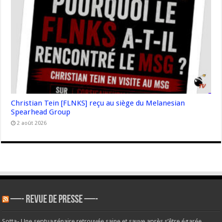
Christian Tein [FLNKS] reçu au siège du Melanesian
Spearhead Group
2 août 2026
—- REVUE DE PRESSE —-
Sotta- Une septuagénaire retrouvée saine et sauve après s’être égarée