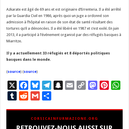
Azkarate est âgé de 69 ans et est originaire d’Errenteria. Il a été arrêté
par la Guardia Civil en 1986, après quoi un juge a ordonné son
admission à l’hôpital en raison de son état de santé résultant des
tortures qu’il a dénoncées. Il a été libéré en 1987 et s’est exilé. En juin
2013, il a participé à l’événement organisé par des réfugiés basques à
Miarritze.
Il y a actuellement 33 réfugiés et 8 déportés politiques
basques dans le monde.
(
source
) (
source
)
X
F
Bl
T
S
E
C
M
Pi
W
ac
u
el
n
m
o
as
nt
h
T
R
G
P
e
es
e
a
ai
p
to
er
at
u
e
m
ar
b
ky
gr
p
l
y
d
es
s
m
d
ai
ta
CORSICAINFURMAZIONE.ORG
o
a
c
Li
o
t
p
bl
di
l
g
RETROUVEZ-NOUS AUSSI SUR