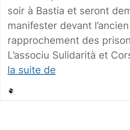
soir à Bastia et seront de
manifester devant l’ancien
rapprochement des prisonn
L’associu Sulidarità et Co
Du
la suite de
28
au
30
janvier
2011
–
#Toulon
–
la
mobilisation