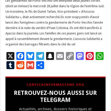
Les gendarmes de Porto-Vecchio ont interpellé deux jeunes corses
(dont un mineur) le mercredi 28 juillet dans la région de l’extrême sud.
Un troisième, le fils de Dumè Tafani, Vice-président « d’Associu
Sulidarita », était activement recherché.Ils sont soupçonnés d’avoir
lancé des fumigènes contre la gendarmerie de Porto-Vecchio l’année
dernière à la suite du verdict d’Yvan Colonna. Ils ont été transférés à
Ajaccio dans la journée. Les familles de ces jeunes gens ont lancé un
appel à rassemblement devant la gendarmerie. L’associu Sulidarità a
organisé des barrages filtrants dans la cité du sel
X
F
Bl
T
S
E
C
M
Pi
W
ac
u
el
n
m
o
as
nt
h
T
R
G
P
e
es
e
a
ai
p
to
er
at
u
e
m
ar
b
ky
gr
p
l
y
d
es
s
m
d
ai
ta
CORSICAINFURMAZIONE.ORG
o
a
c
Li
o
t
p
bl
di
l
g
RETROUVEZ-NOUS AUSSI SUR
o
m
h
n
n
p
r
t
er
TELEGRAM
k
at
k
Actualités, archives, dossiers historiques et