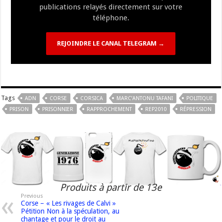
publications relayés directement sur votre
téléphone.
REJOINDRE LE CANAL TELEGRAM →
Tags
ADN
CORSE
CORSICA
MARC’ANTONU TAFANI
POLITIQUE
PRISON
PRISONNIER
RAPPROCHEMENT
REP2010
RÉPRESSION
Produits à partir de 13e
Previous
Corse – « Les rivages de Calvi »
Pétition Non à la spéculation, au
chantage et pour le droit au