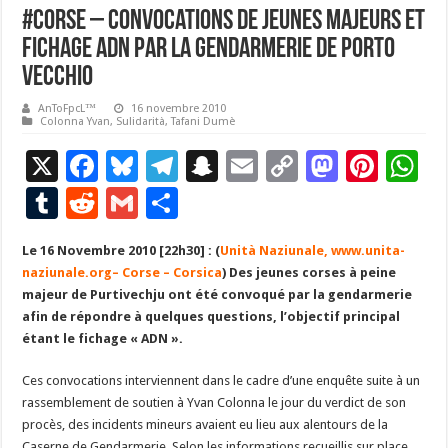
#Corse – Convocations de jeunes majeurs et
fichage ADN par la gendarmerie de Porto
Vecchio
AnToFpcL™
16 novembre 2010
Colonna Yvan
,
Sulidarità
,
Tafani Dumè
X
F
Bl
T
S
E
C
M
Pi
W
ac
u
el
n
m
o
as
nt
h
T
R
G
P
e
es
e
a
ai
p
to
er
at
u
e
m
ar
Le 16 Novembre 2010 [22h30] : (
b
ky
gr
p
Unità Naziunale,
l
y
www.unita-
d
es
s
m
d
ai
ta
naziunale.org–
Corse – Corsica
) Des jeunes corses à peine
o
a
c
Li
o
t
p
bl
di
l
g
majeur de Purtivechju ont été convoqué par la gendarmerie
o
m
h
n
n
p
afin de répondre à quelques questions, l’objectif principal
r
t
er
étant le fichage « ADN ».
k
at
k
Ces convocations interviennent dans le cadre d’une enquête suite à un
rassemblement de soutien à Yvan Colonna le jour du verdict de son
procès, des incidents mineurs avaient eu lieu aux alentours de la
Caserne de Gendarmerie. Selon les informations recueillis sur place,