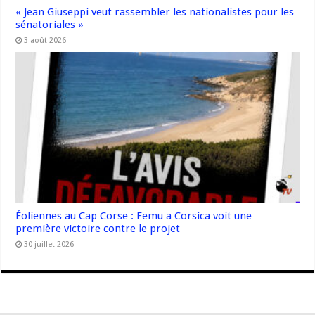
« Jean Giuseppi veut rassembler les nationalistes pour les
sénatoriales »
3 août 2026
Éoliennes au Cap Corse : Femu a Corsica voit une
première victoire contre le projet
30 juillet 2026