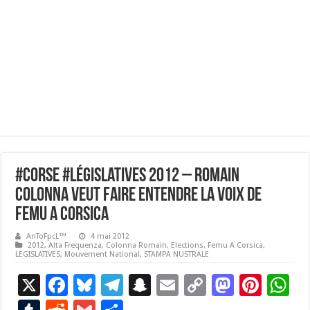
#Corse #Législatives 2012 – Romain
Colonna veut faire entendre la voix de
Femu A Corsica
AnToFpcL™
4 mai 2012
2012
,
Alta Frequenza
,
Colonna Romain
,
Elections
,
Femu A Corsica
,
LEGISLATIVES
,
Mouvement National
,
STAMPA NUSTRALE
X
F
Bl
T
S
E
C
M
Pi
W
ac
u
el
n
m
o
as
nt
h