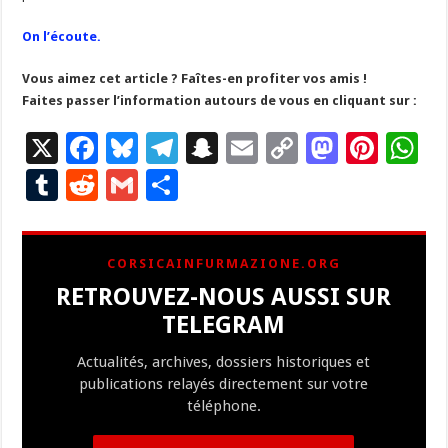
On l’écoute.
Vous aimez cet article ? Faîtes-en profiter vos amis !
Faites passer l’information autours de vous en cliquant sur :
X
F
Bl
T
S
E
C
M
Pi
W
ac
u
el
n
m
o
as
nt
h
T
R
G
P
e
es
e
a
ai
p
to
er
at
u
e
m
ar
b
ky
gr
p
l
y
d
es
s
m
d
ai
ta
CORSICAINFURMAZIONE.ORG
o
a
c
Li
o
t
p
bl
di
l
g
RETROUVEZ-NOUS AUSSI SUR
o
m
h
n
n
p
r
t
er
TELEGRAM
k
at
k
Actualités, archives, dossiers historiques et
publications relayés directement sur votre
téléphone.