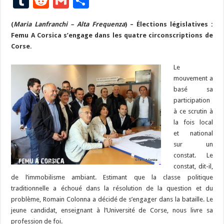
T
R
G
P
e
es
e
a
ai
p
to
er
at
u
e
m
ar
(
Maria Lanfranchi – Alta Frequenza
b
ky
gr
p
) – Élections législatives :
l
y
d
es
s
m
d
ai
ta
Femu A Corsica s’engage dans les quatre circonscriptions de
o
a
c
Li
o
t
p
bl
di
l
g
Corse.
o
m
h
n
n
p
r
t
er
Le
k
at
k
mouvement a
basé sa
participation
à ce scrutin à
la fois local
et national
sur un
constat. Le
constat, dit-il,
de l’immobilisme ambiant. Estimant que la classe politique
traditionnelle a échoué dans la résolution de la question et du
problème, Romain Colonna a décidé de s’engager dans la bataille. Le
jeune candidat, enseignant à l’Université de Corse, nous livre sa
profession de foi.