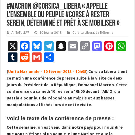
#Macron @Corsica_Libera « appelle
l’ensemble du peuple #Corse à rester
serein, déterminé et prêt à se mobiliser »
AnToFpcL™
10 février 2018
Corsica Libera
,
La Réforme
X
F
Bl
T
S
E
C
M
Pi
W
ac
u
el
n
m
o
as
nt
h
T
R
G
P
e
es
e
a
ai
p
to
er
at
u
e
m
ar
(
Unità Naziunale – 10 février 2018 – 10h05
b
ky
gr
p
l
)
Corsica Libera tient
y
d
es
s
m
d
ai
ta
ce matin une conférence de presse suite à la visite de deux
o
a
c
Li
o
t
p
bl
di
l
g
jours du Président de la République, Emmanuel Macron. Cette
o
m
h
n
n
p
conférence du samedi 10 février à 10h00 devant l’Alb’Oru à
r
t
er
Basti
a a pour but de répondre au mépris et aux basses
k
at
k
manipulations affichés lors de cette visite.
Voici le texte de la conférence de presse :
Cette semaine, on est venu dans notre pays pour nous dire
que nous n’étions ni un peuple, ni une Nation et que la