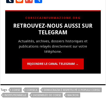
e
es
e
a
ai
p
to
er
at
u
e
m
ar
b
ky
gr
p
l
y
d
es
s
m
d
ai
ta
CORSICAINFURMAZIONE.ORG
o
a
c
Li
o
t
p
bl
di
l
g
RETROUVEZ-NOUS AUSSI SUR
o
m
h
n
n
p
r
t
er
TELEGRAM
k
at
k
Actualités, archives, dossiers historiques et
publications relayés directement sur votre
téléphone.
REJOINDRE LE CANAL TELEGRAM →
Tags
CORSE
CORSICA
DEMUCRAZIA È RISPETTU PÈ U POPULU CORSU
INSTITUTIONNELLE
L’ASSEMBLÉE DE CORSE
MACRON