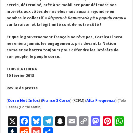
serein, déterminé, prêt à se mobiliser pour défendre nos
intérêts aux côtés de nos élus mais aussi à rejoindre en
nombre le collectif «
Rispettu è Demucrazia pè u populu corsu
»
car la raison et la légitimité sont de notre côté !
Et que le gouvernement français ne rêve pas, Corsica Libera
ne reniera jamais les engagements pris devant la Nation
corse et se battra toujours pour défendre les intérêts de
son peuple, le peuple corse.
CORSICA LIBERA
10 février 2018
Revue de presse
(
Corse Net Infos
) (
France 3 Corse
) (RCFM) (
Alta Frequenza
) (Télé
Paese) (Corse Matin)
X
F
Bl
T
S
E
C
M
Pi
W
ac
u
el
n
m
o
as
nt
h
T
R
G
P