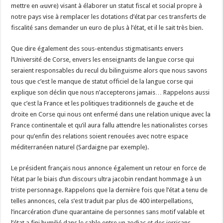
mettre en œuvre) visant à élaborer un statut fiscal et social propre à
notre pays vise à remplacer les dotations d’état par ces transferts de
fiscalité sans demander un euro de plus à l’état, et il le sait très bien.
Que dire également des sous-entendus stigmatisants envers
l’Université de Corse, envers les enseignants de langue corse qui
seraient responsables du recul du bilinguisme alors que nous savons
tous que c’est le manque de statut officiel de la langue corse qui
explique son déclin que nous n’accepterons jamais… Rappelons aussi
que c’est la France et les politiques traditionnels de gauche et de
droite en Corse qui nous ont enfermé dans une relation unique avec la
France continentale et qu’il aura fallu attendre les nationalistes corses
pour qu’enfin des relations soient renouées avec notre espace
méditerranéen naturel (Sardaigne par exemple).
Le président français nous annonce également un retour en force de
l’état par le biais d’un discours ultra jacobin rendant hommage à un
triste personnage. Rappelons que la dernière fois que l’état a tenu de
telles annonces, cela s’est traduit par plus de 400 interpellations,
l’incarcération d’une quarantaine de personnes sans motif valable et
l’état a fini humilié dans le sable entre un zodiac et des jerricans.