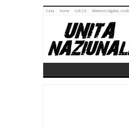
Casa
home
LLN 2.0
Mentions légales, cook