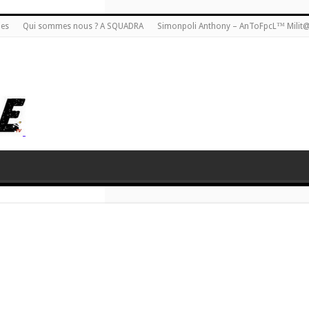
ies
Qui sommes nous ? A SQUADRA
Simonpoli Anthony – AnToFpcL™ Milit