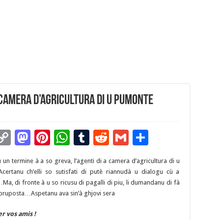
a camera d’agricultura di u Pumonte
C
M
Pi
W
T
R
G
P
m
o
as
nt
h
u
e
m
ar
un termine à a so greva, l’agenti di a camera d’agricultura di u
i
p
to
er
at
m
d
ai
ta
ertanu ch’elli so sutisfati di putè riannudà u dialogu cù a
y
d
es
sA
bl
di
l
g
Ma, di fronte à u so ricusu di pagalli di piu, li dumandanu di fà
pruposta…Aspetanu ava sin’à ghjovi sera
Li
o
t
p
r
t
er
n
n
p
er vos amis !