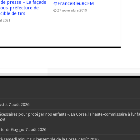
 de presse – La façade
@FranceBleuRCFM
sous-préfecture de
27 novembre 2019
cible de tirs
il 2021
uste!
7 août 2026
ssaires pour protéger nos enfants ». En Corse, la haute-commissaire à l’Enfanc
026
orte-di-Gaggio
7 août 2026
à samedi minuit sur l’ensemble de la Corse
7 août 2026