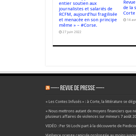
Revue
entier soutien aux
de la 
journalistes et salariés de
Corte 
RCFM, aujourd’hui fragilisée
et menacée en son principe
14 avr
même » – #Corse.
27 juin 2022
—- REVUE DE PRESSE —-
« Les Contes Infusés » : à Corte, la littérature se dég
« Nous mettrons autant de moyens financiers que néce
plusieurs affaires de violences sur mineurs
7 août 2
VIDÉO : Per Sti Lochi part à la découverte de Piedic
Vigilance orange canicule prolongée au moins jusqu’