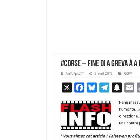
#Corse – Fine di a greva à 
AnToFpcL™
3 avril 2012
RCFM
X
F
Bl
T
S
E
ac
u
el
n
Hanu messu 
e
es
e
a
a
Pumonte…Ac
b
ky
gr
p
l
direzzione…
una contra 
o
a
c
o
m
h
*
Vous aimez cet article ? Faîtes-en profit