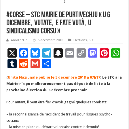
È
#Corse – STC Mairie de Purtivechju « U 6
dicembre, vutate, e fate vutà, u
sindicalismu corsu »
AnToFpcL™
5 décembre 2018
Elections
,
STC
X
F
Bl
T
S
E
C
M
Pi
W
ac
u
el
n
m
o
as
nt
h
T
R
G
P
e
es
e
a
ai
p
to
er
at
u
e
m
ar
(
Unità Naziunale publié le 5 décembre 2018 à 07h17
b
ky
gr
p
l
y
d
) Le STC à la
es
s
m
d
ai
ta
Mairie n’a pu malheureusement pas déposé de liste à la
o
a
c
Li
o
t
p
bl
di
l
g
prochaine élection du 6 décembre prochain.
o
m
h
n
n
p
r
t
er
Pour autant, il peut être fier d’avoir gagné quelques combats:
k
at
k
– la reconnaissance de l’accident de travail pour risques psycho-
sociaux
– la mise en place du départ volontaire contre indemnité