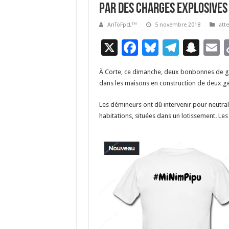
par des charges explosives
AnToFpcL™
5 novembre 2018
att
X
F
Bl
T
S
E
ac
u
el
n
À Corte, ce dimanche, deux bonbonnes de ga
e
es
e
a
a
dans les maisons en construction de deux ge
b
ky
gr
p
l
Les démineurs ont dû intervenir pour neutral
o
a
c
habitations, situées dans un lotissement. L
o
m
h
k
at