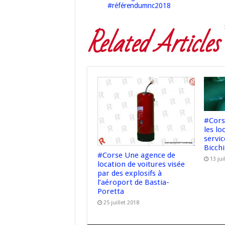
#référendumnc2018
Related Articles
#Cors
les lo
servic
Bicch
#Corse Une agence de
13 jui
location de voitures visée
par des explosifs à
l’aéroport de Bastia-
Poretta
25 juillet 2018