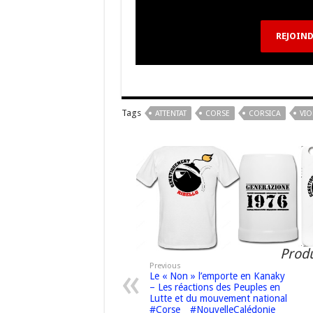
k
at
REJOIND
Tags
ATTENTAT
CORSE
CORSICA
VIO
Produ
Previous
Le « Non » l’emporte en Kanaky
– Les réactions des Peuples en
Lutte et du mouvement national
#Corse _ #NouvelleCalédonie