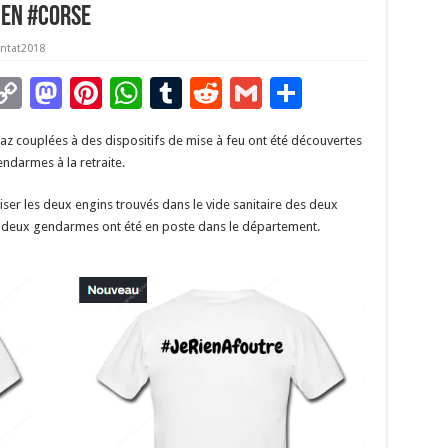
 en #Corse
entat2018
C
M
Pi
W
T
R
G
P
m
o
as
nt
h
u
e
m
ar
z couplées à des dispositifs de mise à feu ont été découvertes
i
p
to
er
at
m
d
ai
ta
ndarmes à la retraite.
y
d
es
sA
bl
di
l
g
iser les deux engins trouvés dans le vide sanitaire des deux
Li
o
t
p
r
t
er
es deux gendarmes ont été en poste dans le département.
n
n
p
k