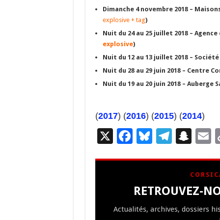
Dimanche 4 novembre 2018 – Maisons,
explosive + tag
)
Nuit du 24 au 25 juillet 2018 – Agenc
explosive
)
Nuit du 12 au 13 juillet 2018 – Sociét
Nuit du 28 au 29 juin 2018 – Centre C
Nuit du 19 au 20 juin 2018 – Auberge S
(
2017
) (
2016
) (
2015
) (
2014
)
X
F
Bl
T
S
E
ac
u
el
n
e
es
e
a
a
CORSIC
b
ky
gr
p
l
RETROUVEZ-NO
o
a
c
Actualités, archives, dossiers h
o
m
h