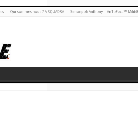
ies
Qui sommes nous ? A SQUADRA
Simonpoli Anthony – AnToFpcL™ Milit