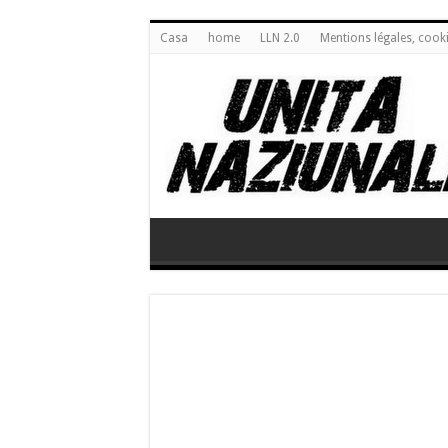
Casa
home
LLN 2.0
Mentions légales, cook