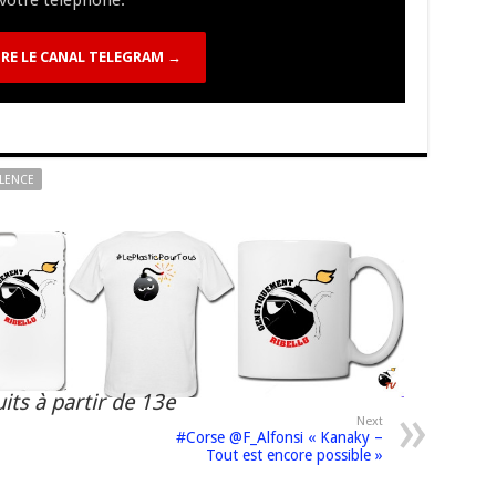
votre téléphone.
k
RE LE CANAL TELEGRAM →
LENCE
its à partir de 13e
Next
#Corse @F_Alfonsi « Kanaky –
Tout est encore possible »