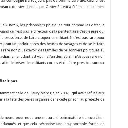
. Sa compagne n’a toujours pas de permis de visite, celui ci est
veau » dossier dans lequel Olivier Peretti a été mis en examen,
 le « nez », les prisonniers politiques tout comme les détenus
and ce n’est pas le directeur de la pénitentiaire c’est le juge qui
a pression et de faire craquer un militant. Il n’est pas rare pour
ver pour un parloir après des heures de voyages et de se le faire
s rare non plus d’avoir des familles de prisonniers politiques au
acharnement dont est victime l’un des leurs. ll n’est pas rare non
 afin de briser des militants corses et de faire pression sur eux
isait pas.
 notamment celle de Fleury Mérogis en 2007 , qui avait refusé aux
r a la fête des pères organisé dans cette prison, au prétexte de
demeure pour nous une mesure discriminatoire de coercition
ondamnés, et que cela pérennise une insupportable forme de