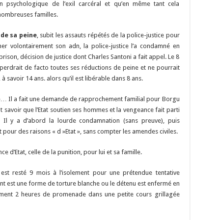
on psychologique de l’exil carcéral et qu’en même tant cela
nombreuses familles.
 de sa peine
, subit les assauts répétés de la police-justice pour
r volontairement son adn, la police-justice l’a condamné en
prison, décision de justice dont Charles Santoni a fait appel. Le 8
il perdrait de facto toutes ses réductions de peine et ne pourrait
 à savoir 14 ans. alors qu’il est libérable dans 8 ans.
hé… Il a fait une demande de rapprochement familial pour Borgu
 savoir que l’Etat soutien ses hommes et la vengeance fait parti
 Il y a d’abord la lourde condamnation (sans preuve), puis
 pour des raisons « d »Etat », sans compter les amendes civiles.
 d’Etat, celle de la punition, pour lui et sa famille.
est resté 9 mois à l’isolement pour une prétendue tentative
ent est une forme de torture blanche ou le détenu est enfermé en
ement 2 heures de promenade dans une petite cours grillagée