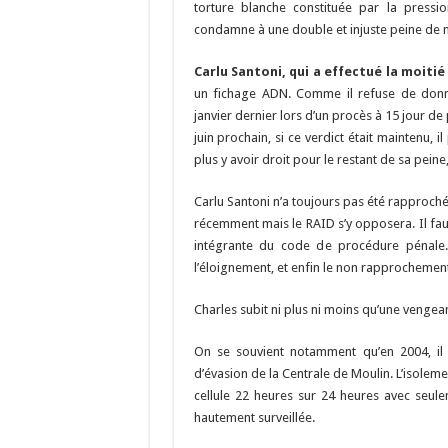
torture blanche constituée par la pressi
condamne à une double et injuste peine de 
Carlu Santoni, qui a effectué la moitié
un fichage ADN. Comme il refuse de donne
janvier dernier lors d’un procès à 15 jour de 
juin prochain, si ce verdict était maintenu, 
plus y avoir droit pour le restant de sa peine,
Carlu Santoni n’a toujours pas été rapproc
récemment mais le RAID s’y opposera. Il faut
intégrante du code de procédure pénale.
l’éloignement, et enfin le non rapprochement
Charles subit ni plus ni moins qu’une vengeance
On se souvient notamment qu’en 2004, il 
d’évasion de la Centrale de Moulin. L’isolem
cellule 22 heures sur 24 heures avec seul
hautement surveillée.