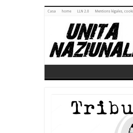
Casa
home
LLN 2.0
Mentions légales, cook