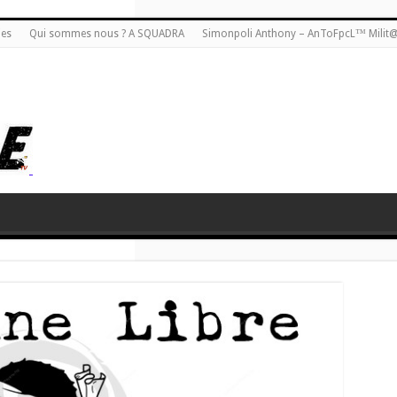
ies
Qui sommes nous ? A SQUADRA
Simonpoli Anthony – AnToFpcL™ Milit