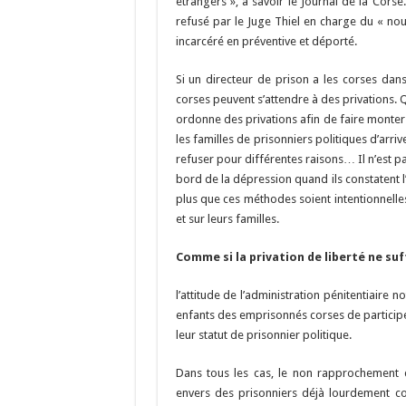
étrangers », à savoir le Journal de la Corse
refusé par le Juge Thiel en charge du « nou
incarcéré en préventive et déporté.
Si un directeur de prison a les corses dans
corses peuvent s’attendre à des privations. Qu
ordonne des privations afin de faire monter l
les familles de prisonniers politiques d’arri
refuser pour différentes raisons… Il n’est pa
bord de la dépression quand ils constatent l’
plus que ces méthodes soient intentionnelles
et sur leurs familles.
Comme si la privation de liberté ne suff
l’attitude de l’administration pénitentiaire
enfants des emprisonnés corses de participe
leur statut de prisonnier politique.
Dans tous les cas, le non rapprochement 
envers des prisonniers déjà lourdement c