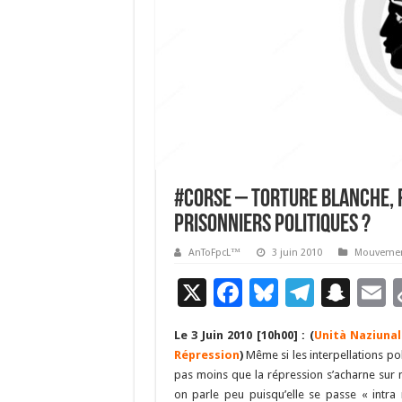
#Corse – Torture blanche, 
prisonniers politiques ?
AnToFpcL™
3 juin 2010
Mouvemen
X
F
Bl
T
S
E
ac
u
el
n
Le 3 Juin 2010 [10h00] : (
Unità Naziuna
e
es
e
a
a
Répression
)
Même si les interpellations pol
b
ky
gr
p
l
pas moins que la répression s’acharne sur n
on parle peu puisqu’elle se passe « intra