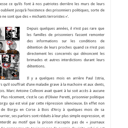
Li
o
t
p
r
t
er
se ce qu’ils font à nos patriotes derrière les murs de leurs
n
n
p
ublient jusqu’à l’existence des prisonniers politiques, sorte de
Ce ne sont que des « michants terroristes »‘.
k
Depuis quelques années, il n’est pas rare que
les familles de prisonniers fassent remonter
des informations sur les conditions de
détention de leurs proches quand ce n’est pas
directement les concernés qui dénoncent les
brimades et autres interdictions durant leurs
détentions.
Il y a quelques mois en arrière Paul Istria,
lors qu’il souffrait d’une maladie grave à la machoire et aux dents,
is. Marc Antoine Colleoni avait quant à lui soit accès à aucune
 Plus récement, c’est le cas d’Olivier Peretti, prisonnier politique
gu qui est visé par cette répression silencieuse. En effet non
son de Borgu en Corse à Bois d’Arcy à quelques mois de sa
ourrier, ses parloirs sont réduits à leur plus simple expression, et
 interdit au motif que la prison n’accepte pas de « journaux