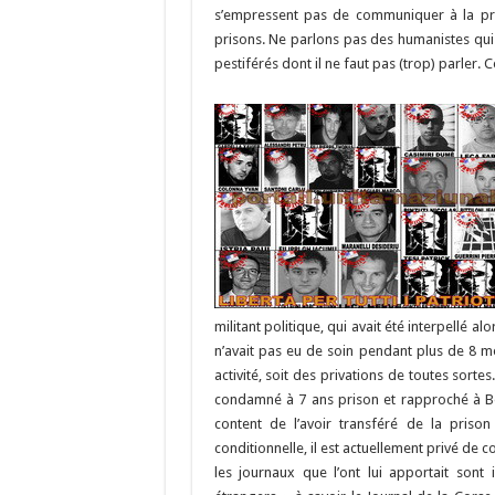
o
a
c
s’empressent pas de communiquer à la pres
o
m
h
prisons. Ne parlons pas des humanistes qui o
pestiférés dont il ne faut pas (trop) parler. 
k
at
militant politique, qui avait été interpellé a
n’avait pas eu de soin pendant plus de 8 mo
activité, soit des privations de toutes sortes.
condamné à 7 ans prison et rapproché à Bor
content de l’avoir transféré de la pri
conditionnelle, il est actuellement privé de c
les journaux que l’ont lui apportait sont