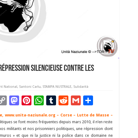
répression silencieuse contre les
t National
,
Santoni Carlu
,
STAMPA NUSTRALE
,
Sulidarità
C
M
Pi
W
T
R
G
P
m
o
as
nt
h
u
e
m
ar
le,
www.unita-naziunale.org
– Corse – Lutte de Masse –
i
p
to
er
at
m
d
ai
ta
itiques se font moins fréquentes depuis mars 2010, il n’en reste
y
d
es
sA
bl
di
l
g
os militants et nos prisonniers politiques, une répression dont
 muros » et que ni la justice ni la police dans ce domaine ne