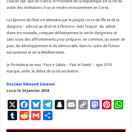
Chacun sait, que en France, le Président de la République est la clé de
voûte des institutions; il va se rendre incessamment en Corse.
La réponse de l’Etat est attendue par le peuple corse de l’île et de la
diaspora – adossé au droit et à l’histoire- avec l’espoir du début
d’une ère nouvelle, rompant définitivement le cercle dangereux et
sans issue des affrontements pour préparer, en commun, un avenir de
paix, de développement et de démocratie, dans le cadre de l’Union
européenne et de la Méditerranée.
Je formulerai un vœu ; Pace e Salute – Paix et Santé- ; que 2018
marque, enfin, le début de la réconciliation.
Docteur Edmond Simeoni
Lozzi le 24 Janvier 2018
X
F
Bl
T
S
E
C
M
Pi
W
ac
u
el
n
m
o
as
nt
h
T
R
G
P
e
es
e
a
ai
p
to
er
at
u
e
m
ar