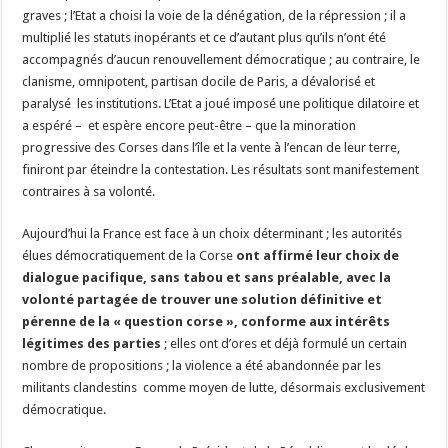
graves ; l’Etat a choisi la voie de la dénégation, de la répression ; il a
multiplié les statuts inopérants et ce d’autant plus qu’ils n’ont été
accompagnés d’aucun renouvellement démocratique ; au contraire, le
clanisme, omnipotent, partisan docile de Paris, a dévalorisé et
paralysé les institutions. L’Etat a joué imposé une politique dilatoire et
a espéré – et espère encore peut-être – que la minoration
progressive des Corses dans l’île et la vente à l’encan de leur terre,
finiront par éteindre la contestation. Les résultats sont manifestement
contraires à sa volonté.
Aujourd’hui la France est face à un choix déterminant ; les autorités
élues démocratiquement de la Corse
ont affirmé leur choix de
dialogue pacifique, sans tabou et sans préalable, avec la
volonté partagée de trouver une solution définitive et
pérenne de la « question corse », conforme aux intérêts
légitimes des parties
; elles ont d’ores et déjà formulé un certain
nombre de propositions ; la violence a été abandonnée par les
militants clandestins comme moyen de lutte, désormais exclusivement
démocratique.