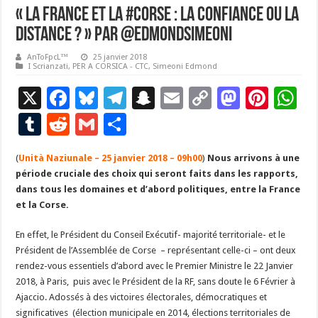
« ​La France et la #Corse : la confiance ou la
distance ? » par @EdmondSimeoni
AnToFpcL™
25 janvier 2018
I Scrianzati
,
PER A CORSICA - CTC
,
Simeoni Edmond
X
F
Bl
T
S
E
C
M
Pi
W
ac
u
el
n
m
o
as
nt
h
T
R
G
P
e
es
e
a
ai
p
to
er
at
u
e
m
ar
(
Unità Naziunale – 25 janvier 2018 – 09h00
b
ky
gr
p
l
)
Nous arrivons à une
y
d
es
s
m
d
ai
ta
période cruciale des choix qui seront faits dans les rapports,
o
a
c
Li
o
t
p
bl
di
l
g
dans tous les domaines et d’abord politiques, entre la France
o
m
h
n
n
p
et la Corse.
r
t
er
k
at
k
En effet, le Président du Conseil Exécutif- majorité territoriale- et le
Président de l’Assemblée de Corse – représentant celle-ci – ont deux
rendez-vous essentiels d’abord avec le Premier Ministre le 22 Janvier
2018, à Paris, puis avec le Président de la RF, sans doute le 6 Février à
Ajaccio. Adossés à des victoires électorales, démocratiques et
significatives (élection municipale en 2014, élections territoriales de