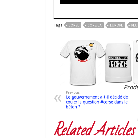
Tags
CORSE
CORSICA
EUROPE
PEU
Produ
Previous
Le gouvernement a-t-il décidé de
couler la question #corse dans le
béton ?
Related Articles