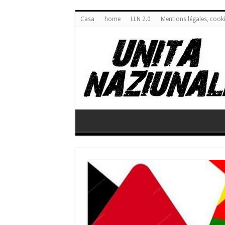
Casa
home
LLN 2.0
Mentions légales, cook