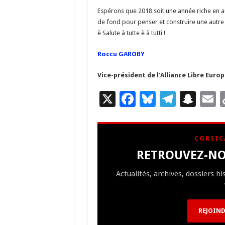
Espérons que 2018 soit une année riche en au
de fond pour penser et construire une autre 
è Salute à tutte è à tutti !
Roccu GAROBY
Vice-président de l’Alliance Libre Euro
X
F
Bl
T
S
E
ac
u
el
n
e
es
e
a
a
CORSIC
b
ky
gr
p
l
RETROUVEZ-NO
o
a
c
Actualités, archives, dossiers h
o
m
h
k
at
REJOIND