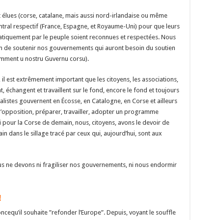
 élues (corse, catalane, mais aussi nord-irlandaise ou même
entral respectif (France, Espagne, et Royaume-Uni) pour que leurs
atiquement par le peuple soient reconnues et respectées. Nous
in de soutenir nos gouvernements qui auront besoin du soutien
tamment u nostru Guvernu corsu).
 il est extrêmement important que les citoyens, les associations,
, échangent et travaillent sur le fond, encore le fond et toujours
alistes gouvernent en Écosse, en Catalogne, en Corse et ailleurs
 d’opposition, préparer, travailler, adopter un programme
hui pour la Corse de demain, nous, citoyens, avons le devoir de
 dans le sillage tracé par ceux qui, aujourd’hui, sont aux
us ne devons ni fragiliser nos gouvernements, ni nous endormir
!
equ’il souhaite ”refonder l’Europe”. Depuis, voyant le souffle