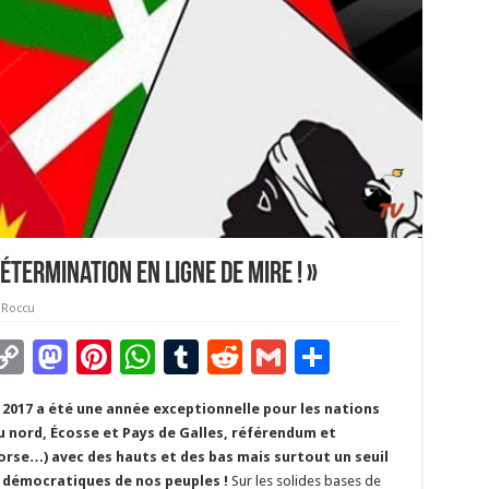
termination en ligne de mire ! »
 Roccu
C
M
Pi
W
T
R
G
P
m
o
as
nt
h
u
e
m
ar
)
2017 a été une année exceptionnelle pour les nations
i
p
to
er
at
m
d
ai
ta
du nord, Écosse et Pays de Galles, référendum et
y
d
es
sA
bl
di
l
g
orse…) avec des hauts et des bas mais surtout un seuil
s démocratiques de nos peuples !
Sur les solides bases de