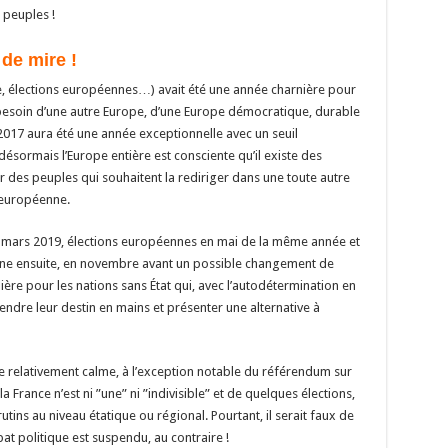
Li
o
t
p
r
t
er
 peuples !
n
n
p
 de mire !
k
, élections européennes…) avait été une année charnière pour
le besoin d’une autre Europe, d’une Europe démocratique, durable
 2017 aura été une année exceptionnelle avec un seuil
désormais l’Europe entière est consciente qu’il existe des
des peuples qui souhaitent la rediriger dans une toute autre
n européenne.
 mars 2019, élections européennes en mai de la même année et
e ensuite, en novembre avant un possible changement de
ère pour les nations sans État qui, avec l’autodétermination en
endre leur destin en mains et présenter une alternative à
tre relativement calme, à l’exception notable du référendum sur
 France n’est ni ”une” ni ”indivisible” et de quelques élections,
rutins au niveau étatique ou régional. Pourtant, il serait faux de
at politique est suspendu, au contraire !