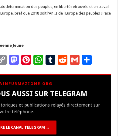
todétermination des peuples, en liberté retrouvée et en travail
Europe, bref que 2018 soit l’An II de l’Europe des peuples ! Pace
péenne Jeune
C
M
Pi
W
T
R
G
P
m
o
as
nt
h
u
e
m
ar
i
p
to
er
at
m
d
ai
ta
AINFURMAZIONE.ORG
y
d
es
sA
bl
di
l
g
US AUSSI SUR TELEGRAM
Li
o
t
p
r
t
er
istoriques et publications relayés directement sur
n
n
p
votre téléphone.
k
RE LE CANAL TELEGRAM →