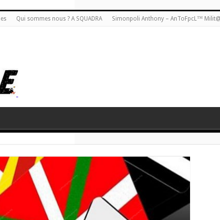
ies
Qui sommes nous ? A SQUADRA
Simonpoli Anthony – AnToFpcL™ Milit