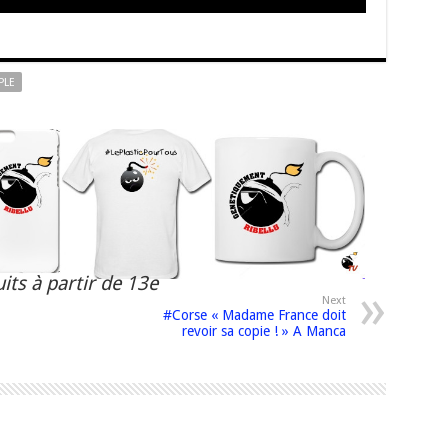
PLE
its à partir de 13e
Next
#Corse « Madame France doit
revoir sa copie ! » A Manca