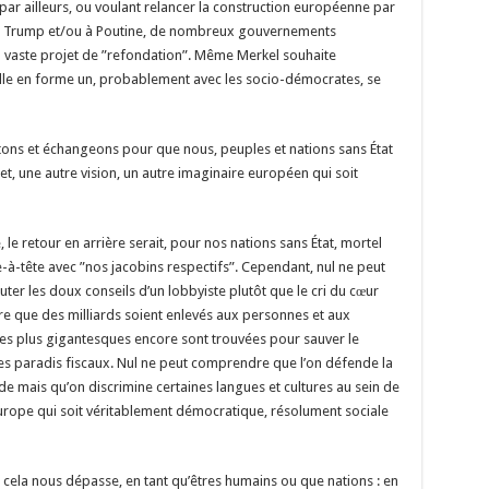
par ailleurs, ou voulant relancer la construction européenne par
 à Trump et/ou à Poutine, de nombreux gouvernements
n vaste projet de ”refondation”. Même Merkel souhaite
lle en forme un, probablement avec les socio-démocrates, se
ttons et échangeons pour que nous, peuples et nations sans État
et, une autre vision, un autre imaginaire européen qui soit
 le retour en arrière serait, pour nos nations sans État, mortel
à-tête avec ”nos jacobins respectifs”. Cependant, nul ne peut
uter les doux conseils d’un lobbyiste plutôt que le cri du cœur
re que des milliards soient enlevés aux personnes et aux
mes plus gigantesques encore sont trouvées pour sauver le
s paradis fiscaux. Nul ne peut comprendre que l’on défende la
de mais qu’on discrimine certaines langues et cultures au sein de
Europe qui soit véritablement démocratique, résolument sociale
ar cela nous dépasse, en tant qu’êtres humains ou que nations : en