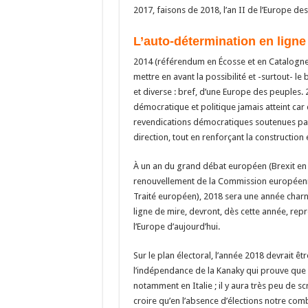
o
a
c
2017, faisons de 2018, l’an II de l’Europe des
o
m
h
L’auto-détermination en ligne
k
at
2014 (référendum en Écosse et en Catalogne
mettre en avant la possibilité et -surtout- 
et diverse : bref, d’une Europe des peuples.
démocratique et politique jamais atteint car 
revendications démocratiques soutenues par 
direction, tout en renforçant la constructio
À un an du grand débat européen (Brexit en
renouvellement de la Commission européenn
Traité européen), 2018 sera une année charni
ligne de mire, devront, dès cette année, repr
l’Europe d’aujourd’hui.
Sur le plan électoral, l’année 2018 devrait ê
l’indépendance de la Kanaky qui prouve que la
notamment en Italie ; il y aura très peu de sc
croire qu’en l’absence d’élections notre comb