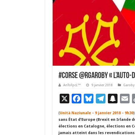
#Corse @RGaroby « L’auto-dé
AnToFpcL™
9 janvier 2018
Garoby
X
F
Bl
T
S
E
ac
u
el
n
(
Unità Naziunale – 9 janvier 2018 – 9h30
e
es
e
a
a
sans État d’Europe (Brexit en Irlande 
b
ky
gr
p
l
élections en Catalogne, élections en C
jamais atteint dans les revendication