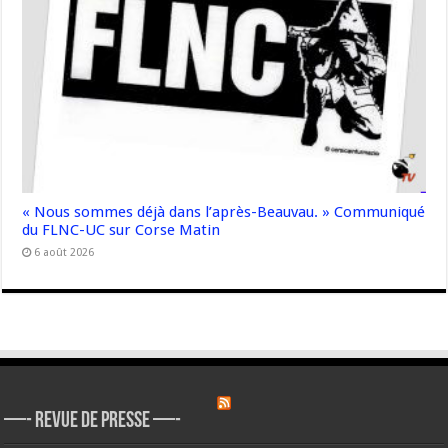
« Nous sommes déjà dans l’après-Beauvau. » Communiqué
du FLNC-UC sur Corse Matin
6 août 2026
—- REVUE DE PRESSE —-