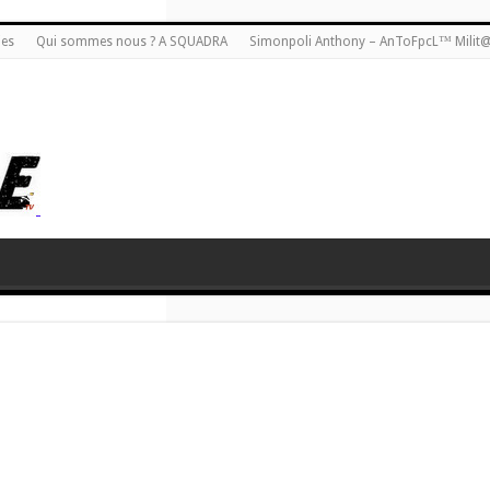
ies
Qui sommes nous ? A SQUADRA
Simonpoli Anthony – AnToFpcL™ Milit