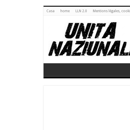
Casa
home
LLN 2.0
Mentions légales, cook