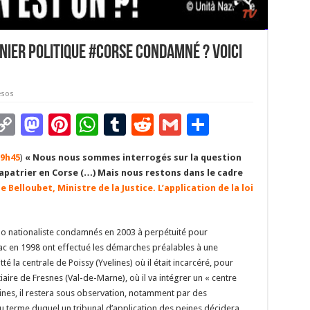
ier politique #corse condamné ? Voici
esos
C
M
Pi
W
T
R
G
P
m
o
as
nt
h
u
e
m
ar
19h45
)
« Nous nous sommes interrogés sur la question
i
p
to
er
at
m
d
ai
ta
apatrier en Corse (…) Mais nous restons dans le cadre
y
d
es
sA
bl
di
l
g
e Belloubet, Ministre de la Justice. L’application de la loi
Li
o
t
p
r
t
er
n
n
p
nationaliste condamnés en 2003 à perpétuité pour
nac en 1998 ont effectué les démarches préalables à une
k
tté la centrale de Poissy (Yvelines) où il était incarcéré, pour
iaire de Fresnes (Val-de-Marne), où il va intégrer un « centre
aines, il restera sous observation, notamment par des
u terme duquel un tribunal d’application des peines décidera