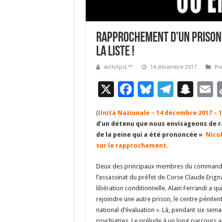
Rapprochement d’un prisonn
la liste !
AnToFpcL™
14 décembre 2017
Pr
X
F
Bl
T
S
E
ac
u
el
n
(
Unità Naziunale – 14 décembre 2017 – 
e
es
e
a
a
d’un détenu que nous envisageons de r
b
ky
gr
p
l
de la peine qui a été prononcée »
Nicol
sur le rapprochement.
o
a
c
o
m
h
Deux des principaux membres du commando 
l’assassinat du préfet de Corse Claude Erig
k
at
libération conditionnelle. Alain Ferrandi a qui
rejoindre une autre prison, le centre pénitent
national d’évaluation ». Là, pendant six sem
psychiatres. Le prélude à un long parcours a