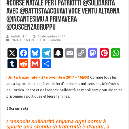
#Corse Natale Per I Patriotti @sulidarita
avec @BattistaAcquavi Voce Ventu Altagna
@incantesimu A Primavera
@CuscenzaGruppu
AnToFpcL™
15 décembre 2017
NATALE PER I PATRIOTTI
,
Sulidarità
X
F
Bl
T
S
E
C
M
Pi
W
ac
u
el
n
m
o
as
nt
h
T
R
G
P
e
es
e
a
ai
p
to
er
at
u
e
m
ar
(
Unità Naziunale – 27 novembre 2017 – 16h00
b
ky
gr
p
l
y
) Comme tous les
d
es
s
m
d
ai
ta
ans à l’approche des fêtes de fin d’année, les militants, les bénévoles
o
a
c
Li
o
t
p
bl
di
l
g
de Corsica Libera et de l’Associu Sulidarità se mobilisent pour aider les
o
m
h
n
n
p
prisonniers politiques et leurs familles.
r
t
er
k
at
k
I Scrianzati
L’associu sulidarità chjama ogni corsu à
sparte una stonda di fraternità è d’aiutu, à