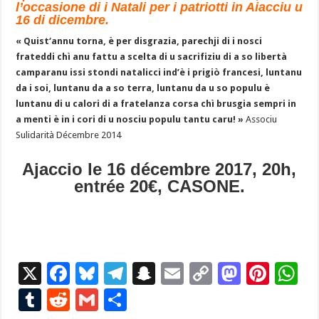
l’occasione di i Natali per i patriotti in Aiacciu u
16 di dicembre.
« Quist
‘annu torna, è per disgrazia, parechji di i nosci
frateddi chì anu fattu a scelta di u sacrifiziu di a so libertà
camparanu issi stondi natalicci ind’è i prigiò francesi, luntanu
da i soi, luntanu da a so terra, luntanu da u so populu è
luntanu di u calori di a fratelanza corsa chì brusgia sempri in
a menti è in i cori di u nosciu populu tantu caru! »
Associu
Sulidarità Décembre 2014
Ajaccio le 16 décembre 2017, 20h,
entrée 20€, CASONE.
X
F
Bl
T
S
E
C
M
Pi
W
ac
u
el
n
m
o
as
nt
h
T
R
G
P