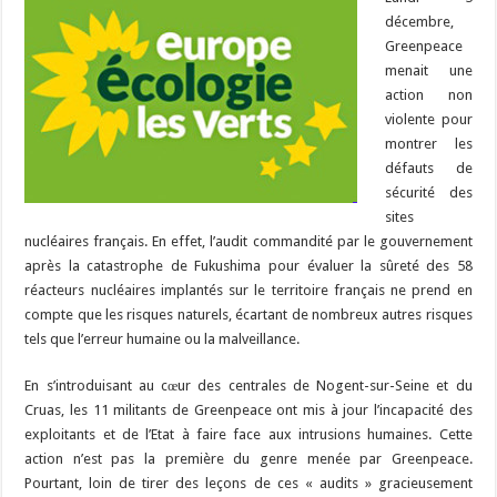
b
ky
gr
p
l
y
d
es
s
m
d
ai
ta
décembre,
o
a
c
Li
o
t
p
bl
di
l
g
Greenpeace
o
m
h
n
n
p
menait une
r
t
er
action non
k
at
k
violente pour
montrer les
défauts de
sécurité des
sites
nucléaires français. En effet, l’audit commandité par le gouvernement
après la catastrophe de Fukushima pour évaluer la sûreté des 58
réacteurs nucléaires implantés sur le territoire français ne prend en
compte que les risques naturels, écartant de nombreux autres risques
tels que l’erreur humaine ou la malveillance.
En s’introduisant au cœur des centrales de Nogent-sur-Seine et du
Cruas, les 11 militants de Greenpeace ont mis à jour l’incapacité des
exploitants et de l’Etat à faire face aux intrusions humaines. Cette
action n’est pas la première du genre menée par Greenpeace.
Pourtant, loin de tirer des leçons de ces « audits » gracieusement