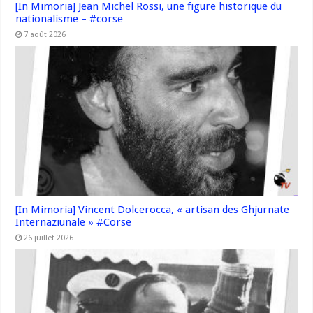
[In Mimoria] Jean Michel Rossi, une figure historique du
nationalisme – #corse
7 août 2026
[In Mimoria] Vincent Dolcerocca, « artisan des Ghjurnate
Internaziunale » #Corse
26 juillet 2026