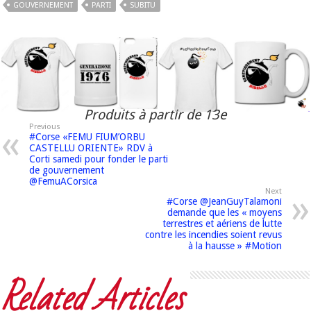
GOUVERNEMENT
PARTI
SUBITU
Produits à partir de 13e
Previous
#Corse «FEMU FIUM’ORBU
CASTELLU ORIENTE» RDV à
Corti samedi pour fonder le parti
de gouvernement
@FemuACorsica
Next
#Corse @JeanGuyTalamoni
demande que les « moyens
terrestres et aériens de lutte
contre les incendies soient revus
à la hausse » #Motion
Related Articles