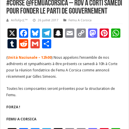
#Corse @FemuACorsica – RDV à Corti samedi
pour fonder le parti de gouvernement
AnToFpcL™
26 juillet 2017
Femu A Corsica
X
F
Bl
T
S
E
C
M
Pi
W
ac
u
el
n
m
o
as
nt
h
T
R
G
P
e
es
e
a
ai
p
to
er
at
u
e
m
ar
(
Unità Naziunale – 12h00
b
ky
gr
) Nous appelons l’ensemble de nos
p
l
y
d
es
s
m
d
ai
ta
adhérents et sympathisants à être présents ce samedi à 10h à Corte
o
a
c
Li
o
t
p
bl
di
l
g
pour la réunion fondatrice de Femu A Corsica comme annoncé
o
m
h
n
n
p
récemment par Gilles Simeoni.
r
t
er
k
at
k
Toutes les composantes seront présentes pour la structuration de
Femu.
FORZA !
FEMU A CORSICA