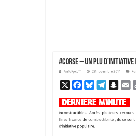
#Corse – Un PLU d’initiative
AnToFpcL™
28 novembre 2011
Fo
X
F
Bl
T
S
E
ac
u
el
n
e
es
e
a
a
b
ky
gr
p
l
inconstructibles. Après plusieurs recours
l’insuffisance de constructibilité , ils se s
o
a
c
d’initiative populaire.
o
m
h