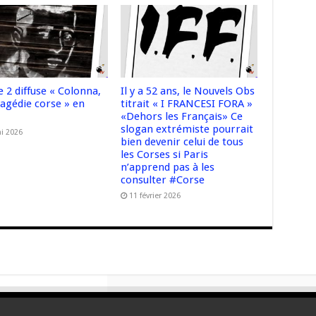
 2 diffuse « Colonna,
Il y a 52 ans, le Nouvels Obs
ragédie corse » en
titrait « I FRANCESI FORA »
«Dehors les Français» Ce
slogan extrémiste pourrait
i 2026
bien devenir celui de tous
les Corses si Paris
n’apprend pas à les
consulter #Corse
11 février 2026