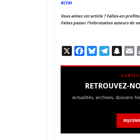
RCFM
k
at
Vous aimez cet article ? Faîtes-en profite
Faites passer l’information autours de vo
X
F
Bl
T
S
E
ac
u
el
n
e
es
e
a
a
CORSIC
b
ky
gr
p
l
RETROUVEZ-NO
o
a
c
Actualités, archives, dossiers h
o
m
h
k
at
REJOIND