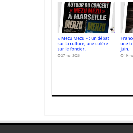
« Mezu Mezu » : un débat
France
sur la culture, une colère
une t
sur le foncier.
juin.
27 mai 2026
19 ma