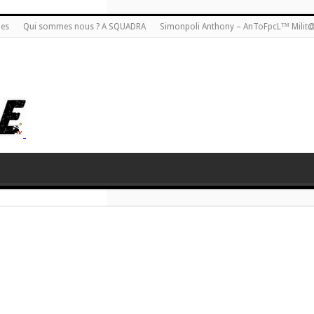
ies
Qui sommes nous ? A SQUADRA
Simonpoli Anthony – AnToFpcL™ Milit