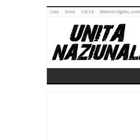
Casa
home
LLN 2.0
Mentions légales, cook