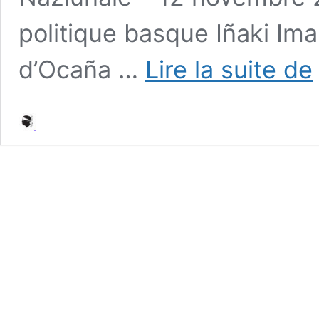
politique basque Iñaki Ima
#
d’Ocaña …
Lire la suite de
L
d
E
E
I
I
S
P
Z
E
#